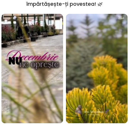
împărtășește-ți povestea! 🌿