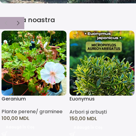
Thuja Smaragd
Selecția noastra
Ofertă disponibilă pentru toate Tuile Smaragd
Cumpără acum
Geranium
Euonymus
japonicus(asortiment)
Plante perene/ graminee
Arbori și arbuști
100,00
MDL
150,00
MDL
Adaugă În Coș
Adaugă În Coș