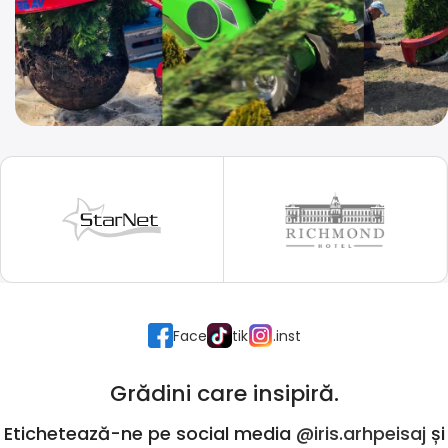
Face
tik
.inst
Grădini care insipiră.
Etichetează-ne pe social media
@iris.arhpeisaj
și