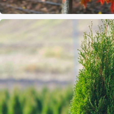
Arbori foioși de talie mare
Arbori sănătoși, crescuți cu grijă
Cumpără acum