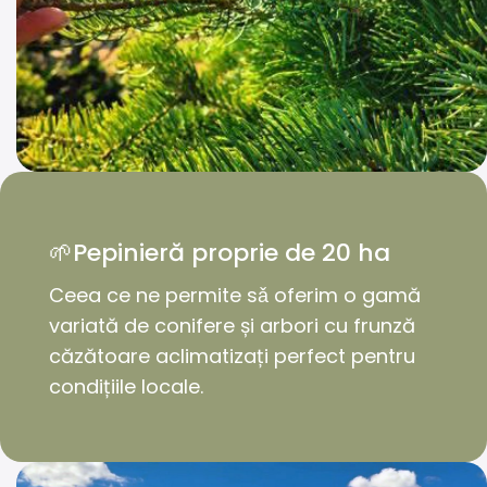
🌱Pepinieră proprie de 20 ha
Ceea ce ne permite sǎ oferim o gamă
variată de conifere și arbori cu frunză
căzătoare aclimatizați perfect pentru
condițiile locale.