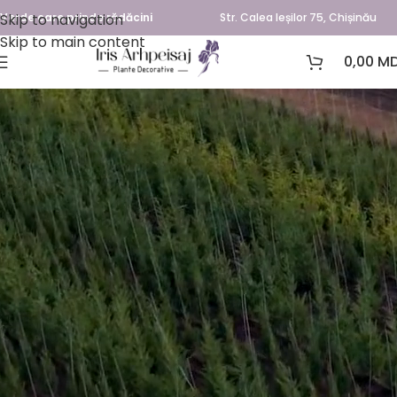
Skip to navigation
Verde care prinde rădăcini
Str. Calea Ieșilor 75, Chișinău
Skip to main content
0,00
MD