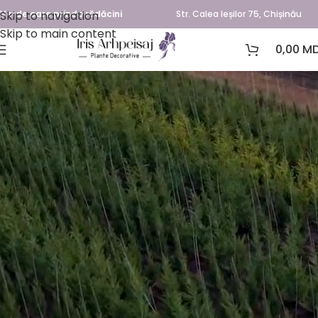
Skip to navigation
Verde care prinde rădăcini
Str. Calea Ieșilor 75, Chișinău
Skip to main content
0,00
MD