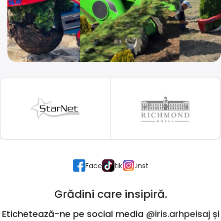
Face
tik
.inst
Grădini care insipiră.
Etichetează-ne pe social media
@iris.arhpeisaj
și