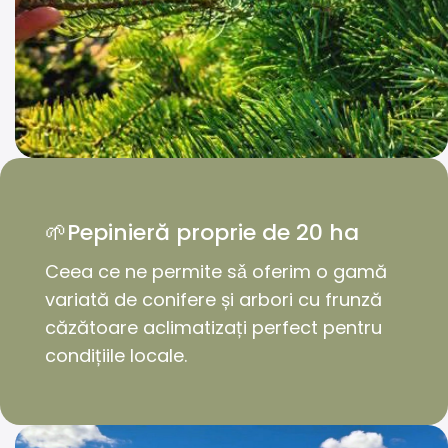
🌱Pepinieră proprie de 20 ha
Ceea ce ne permite sǎ oferim o gamă
variată de conifere și arbori cu frunză
căzătoare aclimatizați perfect pentru
condițiile locale.