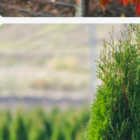
Arbori foioși de talie mare
Arbori sănătoși, crescuți cu grijă
Cumpără acum