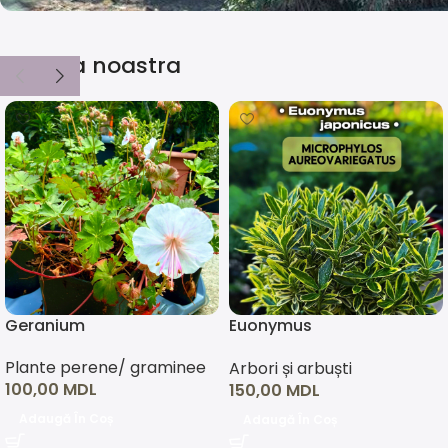
Thuja Smaragd
Selecția noastra
Ofertă disponibilă pentru toate Tuile Smaragd
Cumpără acum
Geranium
Euonymus
japonicus(asortiment)
Plante perene/ graminee
Arbori și arbuști
100,00
MDL
150,00
MDL
Adaugă În Coș
Adaugă În Coș