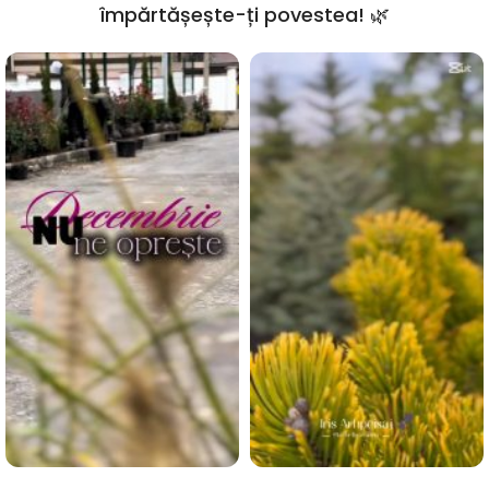
împărtășește-ți povestea! 🌿