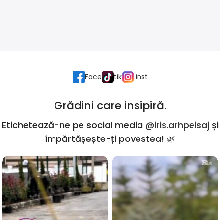
information, weight, emphasis, oblique stresses, priorities,
all those subtle cues that also have visual and emotional
appeal to the reader.
Face
tik
.inst
Grădini care insipiră.
Etichetează-ne pe social media
@iris.arhpeisaj
și
împărtășește-ți povestea! 🌿