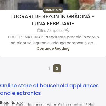
GRADINARIT
LUCRARI DE SEZON ÎN GRĂDINĂ -
LUNA FEBRUARIE
Iris Arhpeisaj
TEXTILES MATERIALSPregătește parcelă în care o
să plantezi legumele, adăugă compost și ac...
Continue Reading
1
2
Online store of household appliances
and electronics
Read Nore
Then the question arises: where’s the content? Not