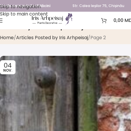
Skip to navigation
Verde care prinde rădăcini
Str. Calea Ieșilor 75, Chișinău
Skip to main content
0,00
MD
Posts by
Iris Arhpeisaj
Home
Articles Posted by Iris Arhpeisaj
Page 2
04
NOV.