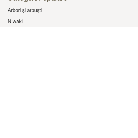
Arbori și arbuști
⁠Niwaki
Plante conifere
Plante pentru garduri vii
Plante topiar
Plante perene/graminee
Plante cățărătoare
Legături Utile
Despre Noi
Blog
Produse