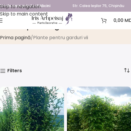
Skip to navigation
Verde care prinde rădăcini
Str. Calea Ieșilor 75, Chișinău
Skip to main content
0,00
MD
Plante pentru garduri vii
Prima pagină
Plante pentru garduri vii
Filters