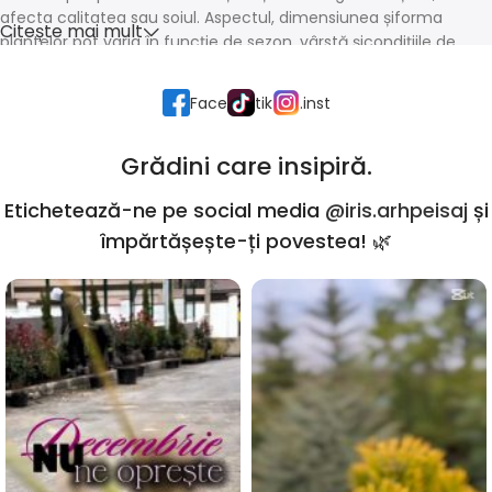
afecta calitatea sau soiul. Aspectul, dimensiunea șiforma
Citește mai mult
plantelor pot varia în funcție de sezon, vârstă șicondițiile de
creștere.
Face
tik
.inst
Grădini care insipiră.
Etichetează-ne pe social media
@iris.arhpeisaj
și
împărtășește-ți povestea! 🌿