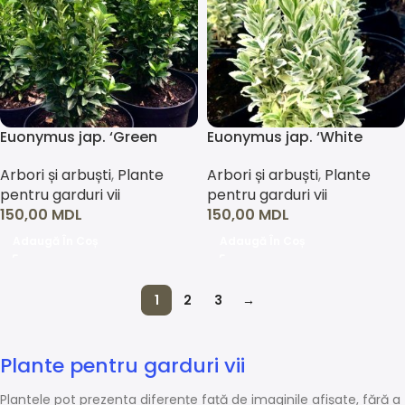
Euonymus jap. ‘Green
Euonymus jap. ‘White
Spire’
Spire’
Arbori și arbuști
,
Plante
Arbori și arbuști
,
Plante
pentru garduri vii
pentru garduri vii
150,00
MDL
150,00
MDL
Adaugă În Coș
Adaugă În Coș
1
2
3
→
Plante pentru garduri vii
Plantele pot prezenta diferențe față de imaginile afișate, fără a