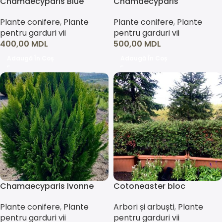
Chamaecyparis Blue
Chamaecyparis
Surprise
Columnaris
Plante conifere
,
Plante
Plante conifere
,
Plante
pentru garduri vii
pentru garduri vii
400,00
MDL
500,00
MDL
Adaugă În Coș
Adaugă În Coș
Chamaecyparis Ivonne
Cotoneaster bloc
Plante conifere
,
Plante
Arbori și arbuști
,
Plante
pentru garduri vii
pentru garduri vii