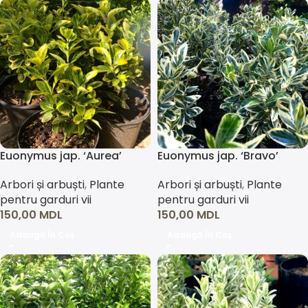
Euonymus jap. ‘Aurea’
Euonymus jap. ‘Bravo’
Arbori și arbuști
,
Plante
Arbori și arbuști
,
Plante
pentru garduri vii
pentru garduri vii
150,00
MDL
150,00
MDL
Adaugă În Coș
Adaugă În Coș