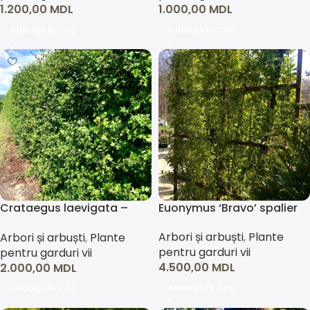
1.200,00
MDL
1.000,00
MDL
Adaugă În Coș
Adaugă În Coș
Crataegus laevigata –
Euonymus ‘Bravo’ spalier
format bloc (gard viu /
Arbori și arbuști
,
Plante
Arbori și arbuști
,
Plante
ecran vegetal)
pentru garduri vii
pentru garduri vii
4.500,00
MDL
2.000,00
MDL
Adaugă În Coș
Adaugă În Coș