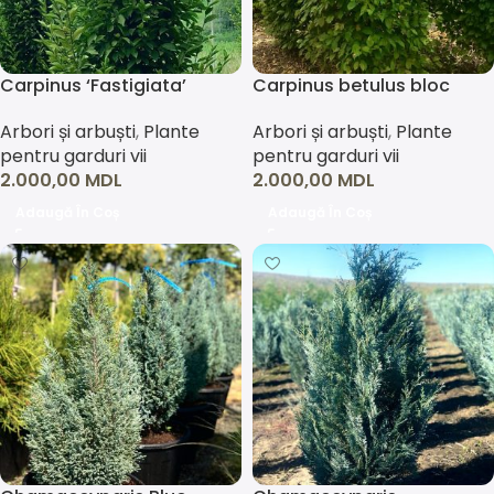
Carpinus ‘Fastigiata’
Carpinus betulus bloc
Arbori și arbuști
,
Plante
Arbori și arbuști
,
Plante
pentru garduri vii
pentru garduri vii
2.000,00
MDL
2.000,00
MDL
Adaugă În Coș
Adaugă În Coș