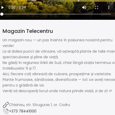
Magazin Telecentru
Un magazin nou — un pas înainte în pasiunea noastră pentru
verde!
La al doilea punct de vânzare, vă așteaptă plante de talie mar
spectaculoase și pline de viață.
Ne găsiți în regiunea Gării de Sud, chiar lângă stația terminus a
troleibuzelor 9 și 17.
Aici, fiecare colț vibrează de culoare, prospețime și varietate.
Plante frumoase, sănătoase, diversificate — tot ce aveți nevoi
pentru o grădină de vis.
Veniți să descoperiți locul unde natura prinde viață, zi de zi! 🌱
Chisinau, str. Struguras 1, or. Codru
+373 78441000