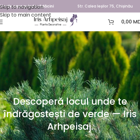
Skip to navigation
Verde care prinde rădăcini
Str. Calea Ieșilor 75, Chișinău
Skip to main content
0,00
MD
Descoperă locul unde te
îndrăgostești de verde — Iris
Arhpeisaj.