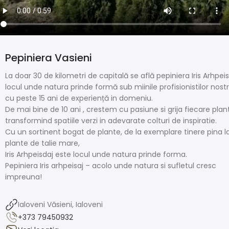
Pepiniera Vasieni
La doar 30 de kilometri de capitală se află pepiniera Iris Arhpeis
locul unde natura prinde formă sub miinile profisionistilor nostr
cu peste 15 ani de experiență in domeniu.
De mai bine de 10 ani , crestem cu pasiune si grija fiecare plan
transformind spatiile verzi in adevarate colturi de inspiratie.
Cu un sortinent bogat de plante, de la exemplare tinere pina l
plante de talie mare,
Iris Arhpeisdaj este locul unde natura prinde forma.
Pepiniera Iris arhpeisaj – acolo unde natura si sufletul cresc
impreuna!
Ialoveni Văsieni, Ialoveni
+373 79450932