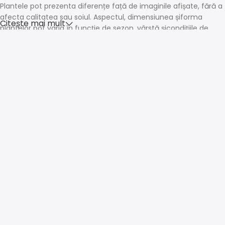
Plantele pot prezenta diferențe față de imaginile afișate, fără a
afecta calitatea sau soiul. Aspectul, dimensiunea șiforma
Citește mai mult
plantelor pot varia în funcție de sezon, vârstă șicondițiile de
creștere.