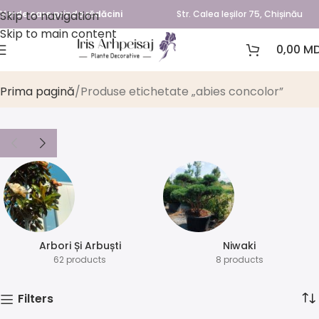
Skip to navigation
Verde care prinde rădăcini
Str. Calea Ieșilor 75, Chișinău
Skip to main content
0,00
MD
abies concolor
Prima pagină
Produse etichetate „abies concolor”
Arbori Și Arbuști
⁠Niwaki
62 products
8 products
Filters