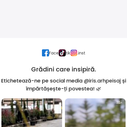
Face
tik
.inst
Grădini care insipiră.
Etichetează-ne pe social media
@iris.arhpeisaj
și
împărtășește-ți povestea! 🌿