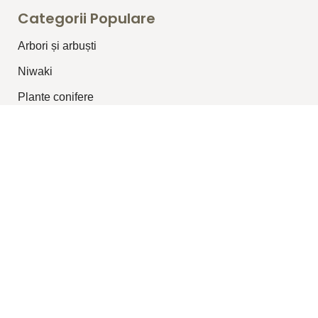
Categorii Populare
Arbori și arbuști
⁠Niwaki
Plante conifere
Plante pentru garduri vii
Plante topiar
Plante perene/graminee
Plante cățărătoare
Legături Utile
Despre Noi
Blog