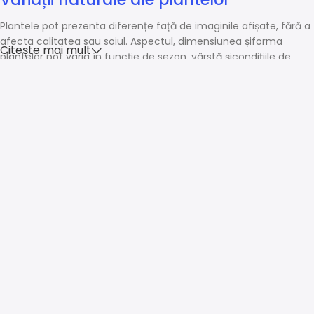
Plantele pot prezenta diferențe față de imaginile afișate, fără a
afecta calitatea sau soiul. Aspectul, dimensiunea șiforma
Citește mai mult
plantelor pot varia în funcție de sezon, vârstă șicondițiile de
creștere.