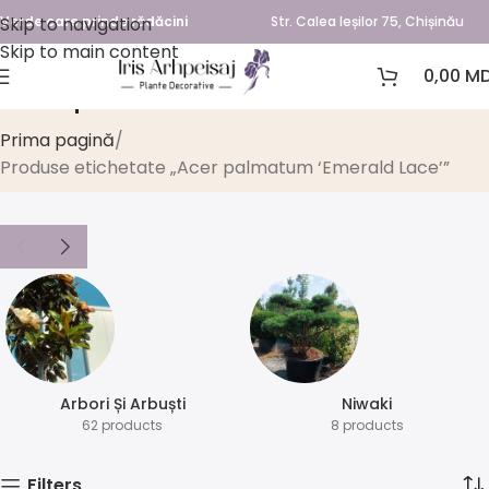
Skip to navigation
Verde care prinde rădăcini
Str. Calea Ieșilor 75, Chișinău
Skip to main content
0,00
MD
Acer palmatum ‘Emerald Lace’
Prima pagină
Produse etichetate „Acer palmatum ‘Emerald Lace’”
Arbori Și Arbuști
⁠Niwaki
62 products
8 products
Filters