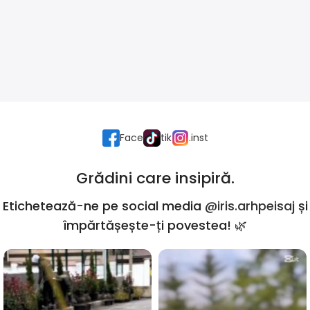
Face
tik
.inst
Grădini care insipiră.
Etichetează-ne pe social media
@iris.arhpeisaj
și
împărtășește-ți povestea! 🌿