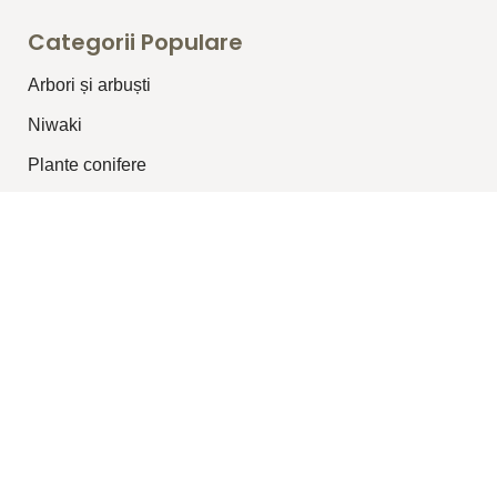
Categorii Populare
Arbori și arbuști
⁠Niwaki
Plante conifere
Plante pentru garduri vii
Plante topiar
Plante perene/graminee
Plante cățărătoare
Legături Utile
Despre Noi