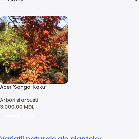
Acer ‘Sango-kaku’
Arbori și arbuști
3.000,00
MDL
Adaugă În Coș
Variații naturale ale plantelor