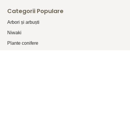
Categorii Populare
Arbori și arbuști
⁠Niwaki
Plante conifere
Plante pentru garduri vii
Plante topiar
Plante perene/graminee
Plante cățărătoare
Legături Utile
Despre Noi