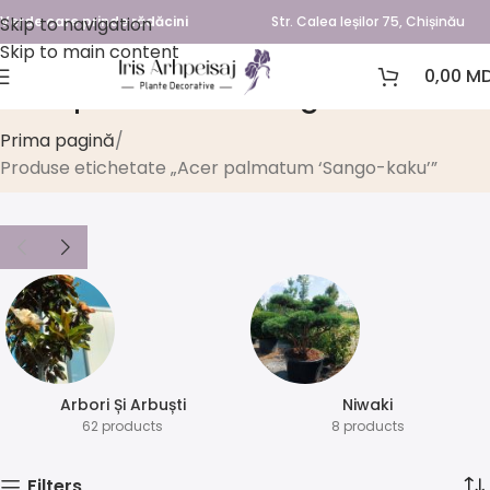
Skip to navigation
Verde care prinde rădăcini
Str. Calea Ieșilor 75, Chișinău
Skip to main content
0,00
MD
Acer palmatum ‘Sango-kaku’
Prima pagină
Produse etichetate „Acer palmatum ‘Sango-kaku’”
Arbori Și Arbuști
⁠Niwaki
62 products
8 products
Filters