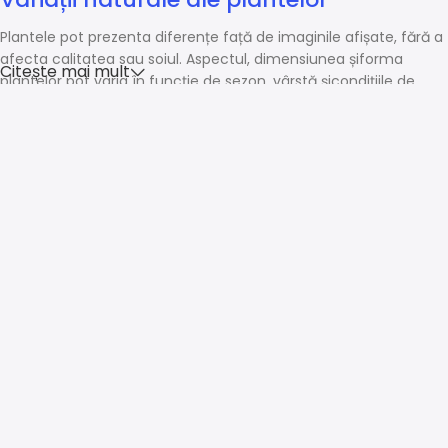
Plantele pot prezenta diferențe față de imaginile afișate, fără a
afecta calitatea sau soiul. Aspectul, dimensiunea șiforma
Citește mai mult
plantelor pot varia în funcție de sezon, vârstă șicondițiile de
creștere.