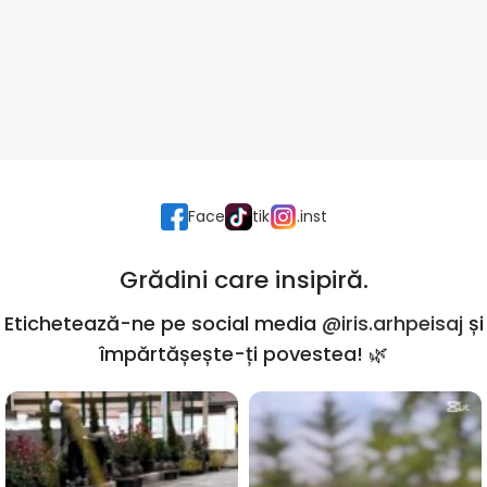
Face
tik
.inst
Grădini care insipiră.
Etichetează-ne pe social media
@iris.arhpeisaj
și
împărtășește-ți povestea! 🌿