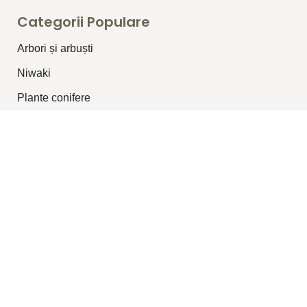
Categorii Populare
Arbori și arbuști
⁠Niwaki
Plante conifere
Plante pentru garduri vii
Plante topiar
Plante perene/graminee
Plante cățărătoare
Legături Utile
Despre Noi
Blog