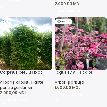
Citește Mai Mult
2.000,00
MDL
Adaugă În Coș
SOLD OUT
Carpinus betulus bloc
Fagus sylv. ‘Tricolor’
Arbori și arbuști
,
Plante
Arbori și arbuști
pentru garduri vii
1.000,00
MDL
2.000,00
MDL
Citește Mai Mult
Adaugă În Coș