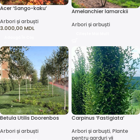
Acer ‘Sango-kaku’
Amelanchier lamarckii
Arbori și arbuști
Arbori și arbuști
3.000,00
MDL
Citește Mai Mult
Adaugă În Coș
Betula Utilis Doorenbos
Carpinus ‘Fastigiata’
/Mesteacan/
Arbori și arbuști
,
Plante
Arbori și arbuști
pentru garduri vii