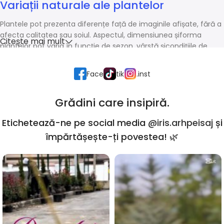
Variații naturale ale plantelor
Plantele pot prezenta diferențe față de imaginile afișate, fără a
afecta calitatea sau soiul. Aspectul, dimensiunea șiforma
Citește mai mult
plantelor pot varia în funcție de sezon, vârstă șicondițiile de
creștere.
Face
tik
.inst
Grădini care insipiră.
Etichetează-ne pe social media
@iris.arhpeisaj
și
împărtășește-ți povestea! 🌿