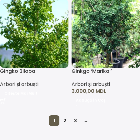
Gingko Biloba
Ginkgo ‘Marikai’
Arbori și arbuști
Arbori și arbuști
3.000,00
MDL
Citește Mai Mult
Adaugă În Coș
1
2
3
→