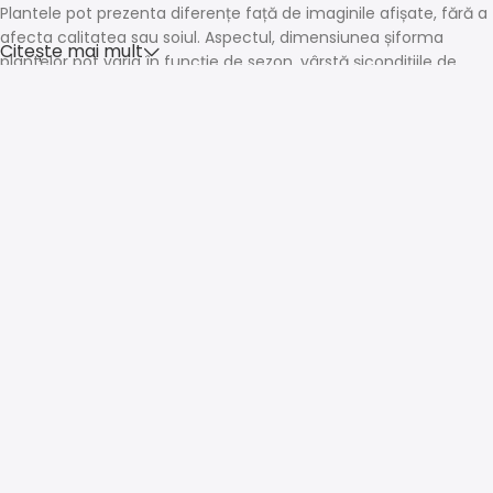
Plantele pot prezenta diferențe față de imaginile afișate, fără a
afecta calitatea sau soiul. Aspectul, dimensiunea șiforma
Citește mai mult
plantelor pot varia în funcție de sezon, vârstă șicondițiile de
creștere.