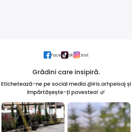
Face
tik
.inst
Grădini care insipiră.
Etichetează-ne pe social media
@iris.arhpeisaj
și
împărtășește-ți povestea! 🌿