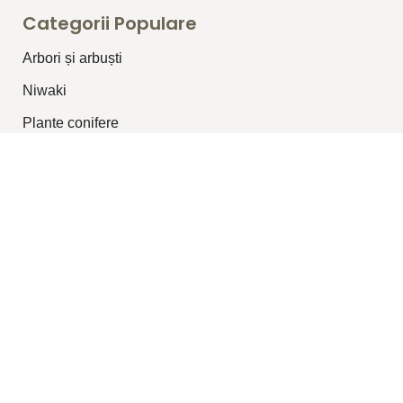
Categorii Populare
Arbori și arbuști
⁠Niwaki
Plante conifere
Plante pentru garduri vii
Plante topiar
Plante perene/graminee
Plante cățărătoare
Legături Utile
Despre Noi
Blog