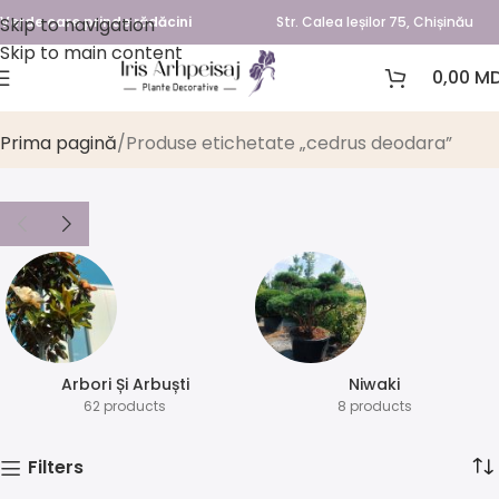
Skip to navigation
Verde care prinde rădăcini
Str. Calea Ieșilor 75, Chișinău
Skip to main content
0,00
MD
cedrus deodara
Prima pagină
Produse etichetate „cedrus deodara”
Arbori Și Arbuști
⁠Niwaki
62 products
8 products
Filters