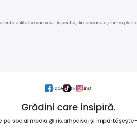
afecta calitatea sau soiul. Aspectul, dimensiunea șiforma plantelo
Face
tik
.inst
Grădini care insipiră.
e pe social media
@iris.arhpeisaj
și împărtășește-