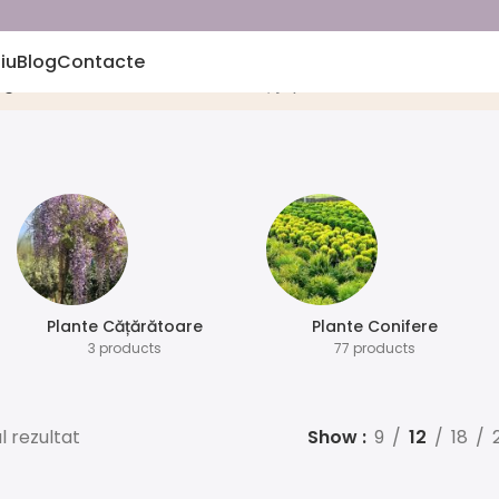
iu
Blog
Contacte
agină
Produse etichetate „cireș japonez ornamental”
Plante Cățărătoare
Plante Conifere
3 products
77 products
l rezultat
Show
9
12
18