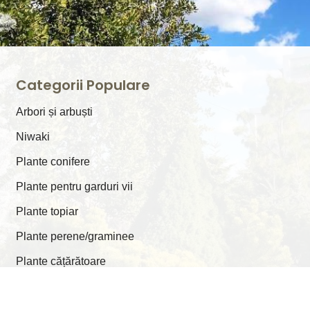
Categorii Populare
Arbori și arbuști
⁠Niwaki
Plante conifere
Plante pentru garduri vii
Plante topiar
Plante perene/graminee
Plante cățărătoare