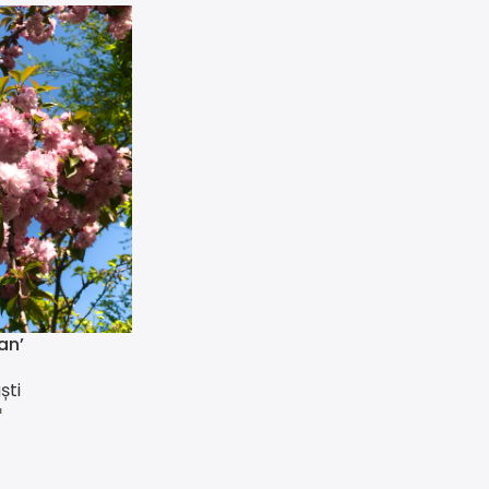
an’
ști
L