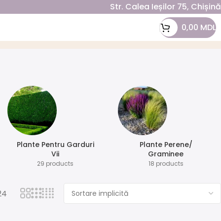
Str. Calea Ieșilor 75, Chișin
0,00
MDL
Plante Pentru Garduri
Plante Perene/
Vii
Graminee
29 products
18 products
24