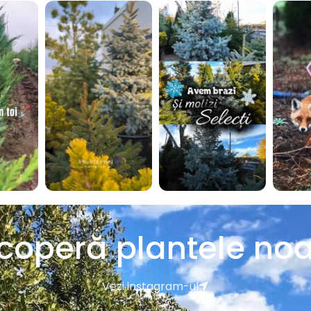
coperă plantele noa
Vezi instagram-ul