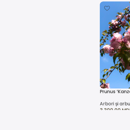
Prunus ‘Kanz
Arbori și arbu
3.300,00
MD