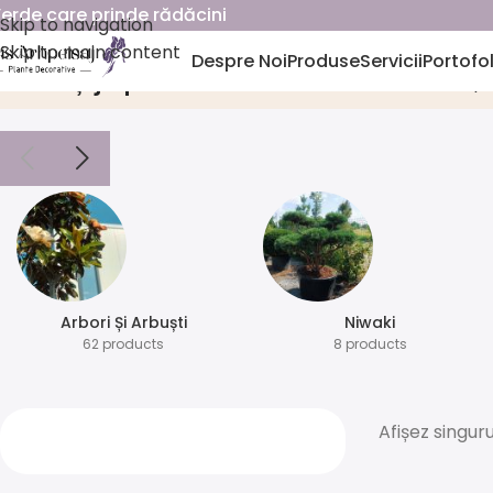
erde care prinde rădăcini
Skip to navigation
Skip to main content
Despre Noi
Produse
Servicii
Portofol
cireș japonez ornamental
Prima p
Arbori Și Arbuști
⁠Niwaki
62 products
8 products
Afișez singuru