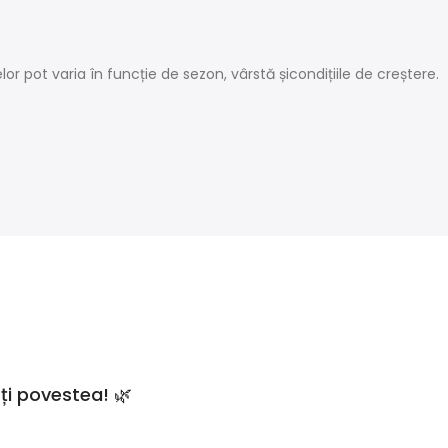
r pot varia în funcție de sezon, vârstă șicondițiile de creștere.
ți povestea! 🌿