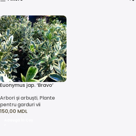
Euonymus jap. ‘Bravo’
Arbori și arbuști
,
Plante
pentru garduri vii
150,00
MDL
Adaugă În Coș