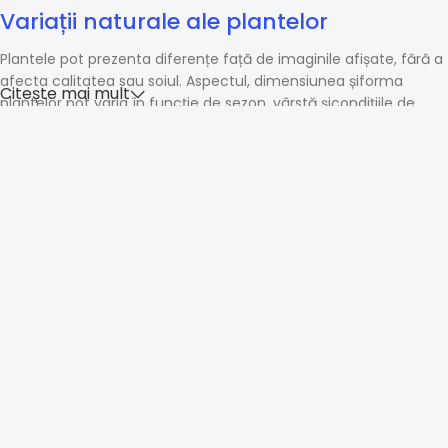
Variații naturale ale plantelor
Plantele pot prezenta diferențe față de imaginile afișate, fără a
afecta calitatea sau soiul. Aspectul, dimensiunea șiforma
Citește mai mult
plantelor pot varia în funcție de sezon, vârstă șicondițiile de
creștere.