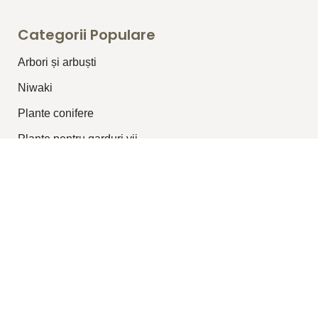
Categorii Populare
Arbori și arbuști
⁠Niwaki
Plante conifere
Plante pentru garduri vii
Plante topiar
Plante perene/graminee
Plante cățărătoare
Legături Utile
Despre Noi