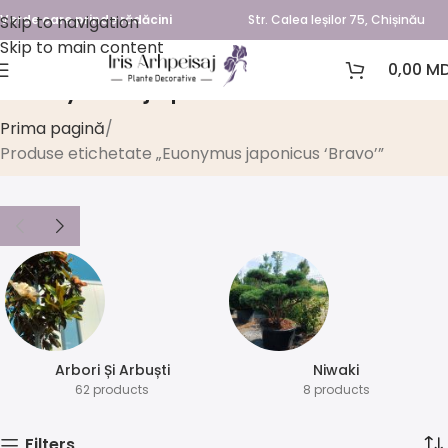
Skip to navigation
Verde care prinde rădăcini
Str. Calea Ieșilor 75, Chișinău
Skip to main content
0,00
MD
Euonymus japonicus ‘Bravo’
Prima pagină
Produse etichetate „Euonymus japonicus ‘Bravo’”
Arbori Și Arbuști
⁠Niwaki
62 products
8 products
Filters