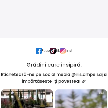
Face
tik
.inst
Grădini care insipiră.
Etichetează-ne pe social media
@iris.arhpeisaj
și
împărtășește-ți povestea! 🌿