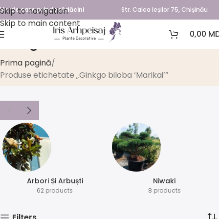
Skip to navigation
Verde care prinde rădăcini
Str. Calea Ieșilor 75, Chișinău
Skip to main content
0,00
MD
Ginkgo biloba ‘Marikai’
Prima pagină
Produse etichetate „Ginkgo biloba ‘Marikai’”
Arbori Și Arbuști
⁠Niwaki
62 products
8 products
Filters