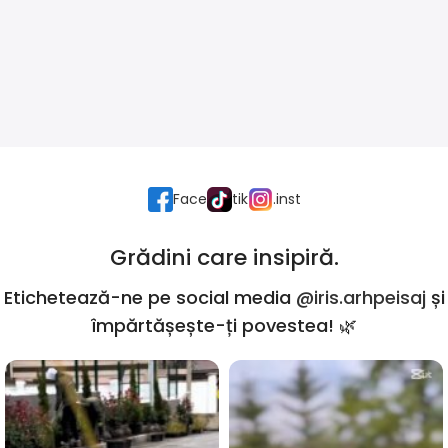
Face
tik
.inst
Grădini care insipiră.
Etichetează-ne pe social media
@iris.arhpeisaj
și
împărtășește-ți povestea! 🌿