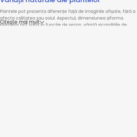
Plantele pot prezenta diferențe față de imaginile afișate, fără a
afecta calitatea sau soiul. Aspectul, dimensiunea șiforma
Citește mai mult
plantelor pot varia în funcție de sezon, vârstă șicondițiile de
creștere.