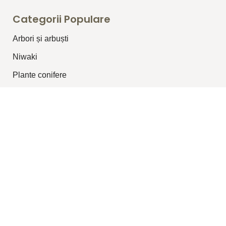
Categorii Populare
Arbori și arbuști
⁠Niwaki
Plante conifere
Plante pentru garduri vii
Plante topiar
Plante perene/graminee
Plante cățărătoare
Legături Utile
Despre Noi