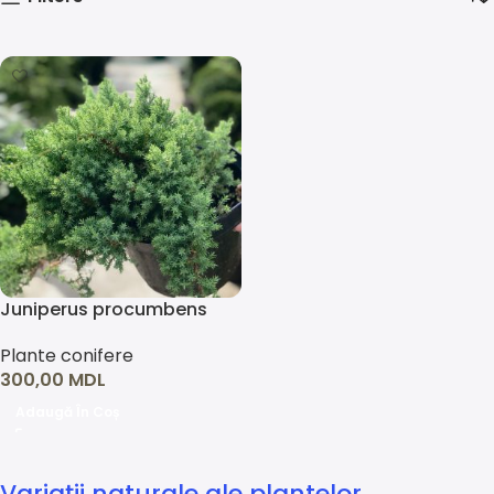
Juniperus procumbens
‘Nana’
Plante conifere
300,00
MDL
Adaugă În Coș
Variații naturale ale plantelor