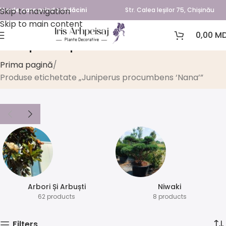
Skip to navigation
Verde care prinde rădăcini
Str. Calea Ieșilor 75, Chișinău
Skip to main content
0,00
MD
Juniperus procumbens ‘Nana’
Prima pagină
Produse etichetate „Juniperus procumbens ‘Nana’”
Arbori Și Arbuști
⁠Niwaki
62 products
8 products
Filters