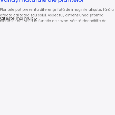
Plantele pot prezenta diferențe față de imaginile afișate, fără a
afecta calitatea sau soiul. Aspectul, dimensiunea șiforma
Citește mai mult
plantelor pot varia în funcție de sezon, vârstă șicondițiile de
creștere.