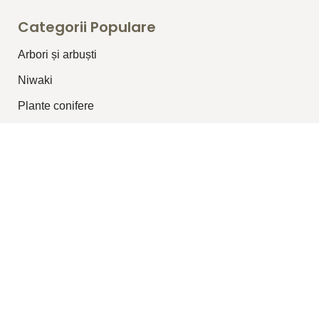
Categorii Populare
Arbori și arbuști
⁠Niwaki
Plante conifere
Plante pentru garduri vii
Plante topiar
Plante perene/graminee
Plante cățărătoare
Legături Utile
Despre Noi