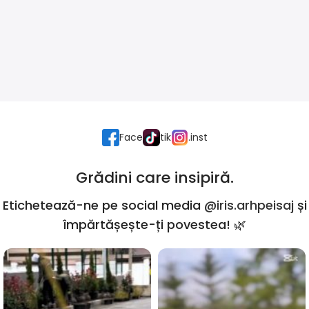
Face
tik
.inst
Grădini care insipiră.
Etichetează-ne pe social media
@iris.arhpeisaj
și
împărtășește-ți povestea! 🌿