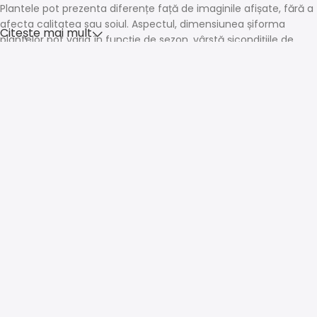
Plantele pot prezenta diferențe față de imaginile afișate, fără a
afecta calitatea sau soiul. Aspectul, dimensiunea șiforma
Citește mai mult
plantelor pot varia în funcție de sezon, vârstă șicondițiile de
creștere.