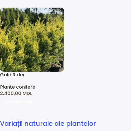
Gold Rider
Cupressocyparis leylandii
Plante conifere
2.400,00
MDL
Adaugă În Coș
Variații naturale ale plantelor