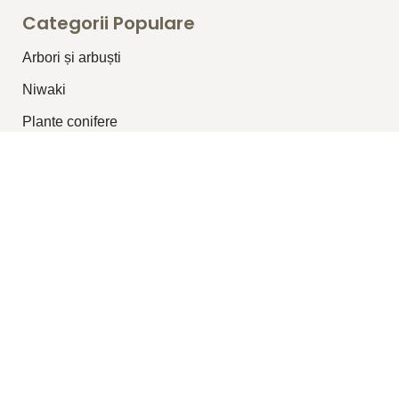
Categorii Populare
Arbori și arbuști
⁠Niwaki
Plante conifere
Plante pentru garduri vii
Plante topiar
Plante perene/graminee
Plante cățărătoare
Legături Utile
Despre Noi
Blog