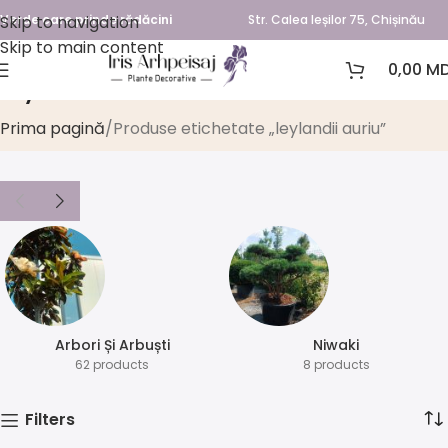
Skip to navigation
Verde care prinde rădăcini
Str. Calea Ieșilor 75, Chișinău
Skip to main content
0,00
MD
leylandii auriu
Prima pagină
Produse etichetate „leylandii auriu”
Arbori Și Arbuști
⁠Niwaki
62 products
8 products
Filters