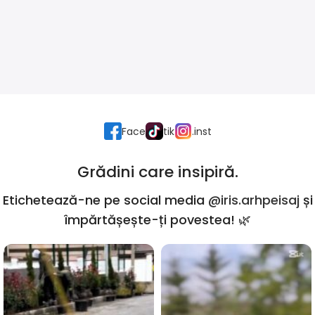
Face
tik
.inst
Grădini care insipiră.
Etichetează-ne pe social media
@iris.arhpeisaj
și
împărtășește-ți povestea! 🌿