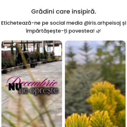
Grădini care insipiră.
Etichetează-ne pe social media
@iris.arhpeisaj
și
împărtășește-ți povestea! 🌿