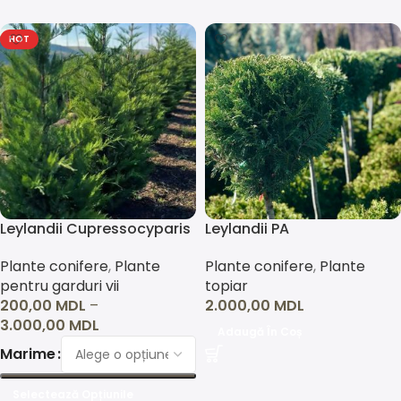
HOT
Leylandii Cupressocyparis
Leylandii PA
Cupressocyparis
Plante conifere
,
Plante
Plante conifere
,
Plante
pentru garduri vii
topiar
200,00
MDL
–
2.000,00
MDL
3.000,00
MDL
Adaugă În Coș
Marime
Selectează Opțiunile