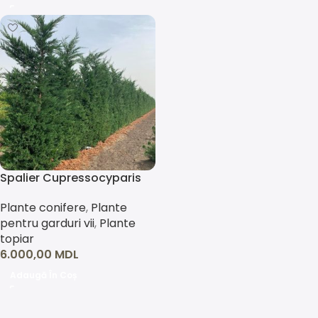
Spalier Cupressocyparis
leylandii
Plante conifere
,
Plante
pentru garduri vii
,
Plante
topiar
6.000,00
MDL
Adaugă În Coș