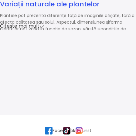
Variații naturale ale plantelor
Plantele pot prezenta diferențe față de imaginile afișate, fără a
afecta calitatea sau soiul. Aspectul, dimensiunea șiforma
Citește mai mult
plantelor pot varia în funcție de sezon, vârstă șicondițiile de
creștere.
Face
tik
.inst