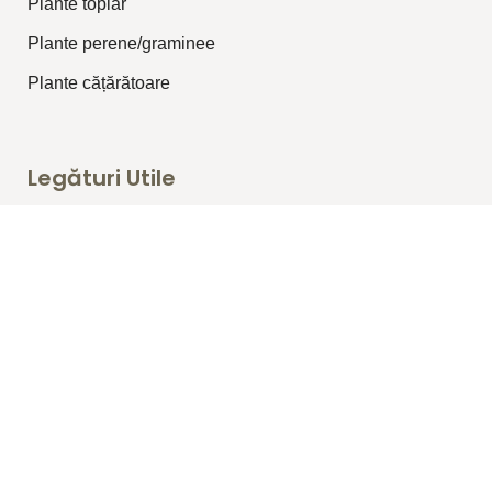
Plante topiar
Plante perene/graminee
Plante cățărătoare
Legături Utile
Despre Noi
Blog
Produse
Portofoliu
Copyright 2025 ©
S.R.L. IRIS-ARHPEISAJ
.
All right
reserved.