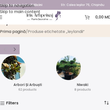
Skip to navigation
Verde care prinde rădăcini
Str. Calea Ieșilor 75, Chișinău
Skip to main content
0,00
MD
leylandii
Prima pagină
Produse etichetate „leylandii”
Arbori Și Arbuști
⁠Niwaki
62 products
8 products
Filters