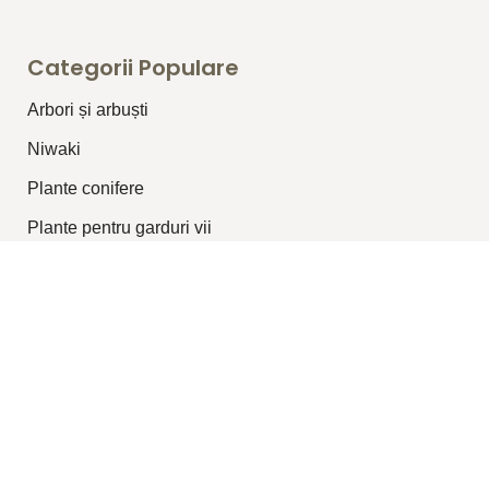
Categorii Populare
Arbori și arbuști
⁠Niwaki
Plante conifere
Plante pentru garduri vii
Plante topiar
Plante perene/graminee
Plante cățărătoare
Legături Utile
Despre Noi