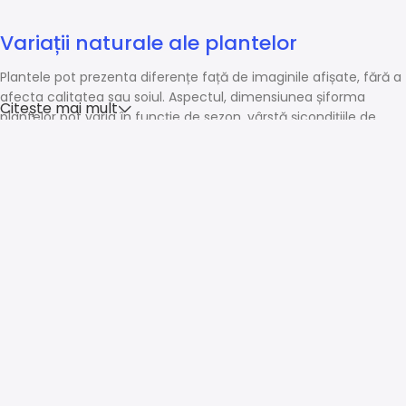
Variații naturale ale plantelor
Plantele pot prezenta diferențe față de imaginile afișate, fără a
afecta calitatea sau soiul. Aspectul, dimensiunea șiforma
Citește mai mult
plantelor pot varia în funcție de sezon, vârstă șicondițiile de
creștere.