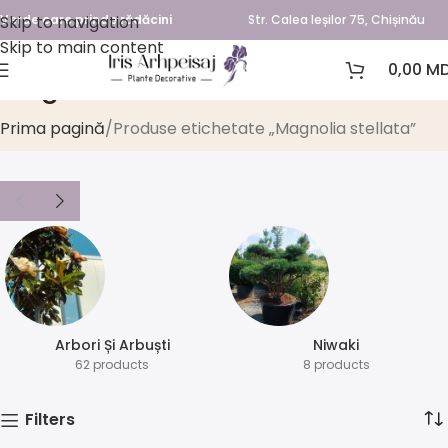
Skip to navigation
Verde care prinde rădăcini
Str. Calea Ieșilor 75, Chișinău
Skip to main content
0,00
MD
Magnolia stellata
Prima pagină
Produse etichetate „Magnolia stellata”
Arbori Și Arbuști
⁠Niwaki
62 products
8 products
Filters