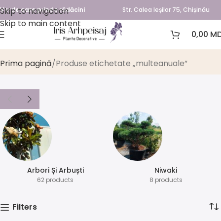
Skip to navigation
Verde care prinde rădăcini
Str. Calea Ieșilor 75, Chișinău
Skip to main content
0,00
MD
multeanuale
Prima pagină
Produse etichetate „multeanuale”
Arbori Și Arbuști
⁠Niwaki
62 products
8 products
Filters