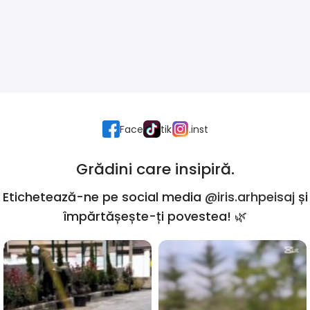
Face
tik
.inst
Grădini care insipiră.
Etichetează-ne pe social media
@iris.arhpeisaj
și
împărtășește-ți povestea! 🌿