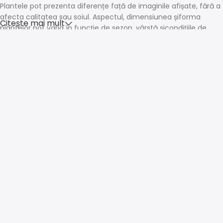
Plantele pot prezenta diferențe față de imaginile afișate, fără a
afecta calitatea sau soiul. Aspectul, dimensiunea șiforma
Citește mai mult
plantelor pot varia în funcție de sezon, vârstă șicondițiile de
creștere.