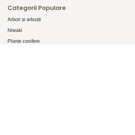
Categorii Populare
Arbori și arbuști
⁠Niwaki
Plante conifere
Plante pentru garduri vii
Plante topiar
Plante perene/graminee
Plante cățărătoare
Legături Utile
Despre Noi
Blog