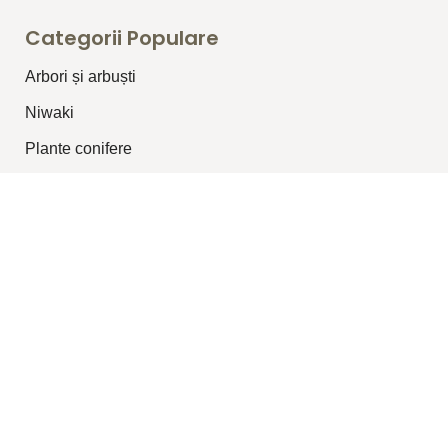
Categorii Populare
Arbori și arbuști
⁠Niwaki
Plante conifere
Plante pentru garduri vii
Plante topiar
Plante perene/graminee
Plante cățărătoare
Legături Utile
Despre Noi