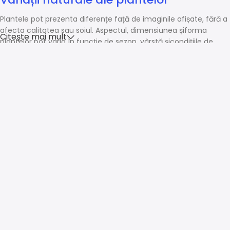
Plantele pot prezenta diferențe față de imaginile afișate, fără a
afecta calitatea sau soiul. Aspectul, dimensiunea șiforma
Citește mai mult
plantelor pot varia în funcție de sezon, vârstă șicondițiile de
creștere.