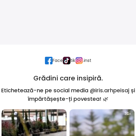
Face
tik
.inst
Grădini care insipiră.
Etichetează-ne pe social media
@iris.arhpeisaj
și
împărtășește-ți povestea! 🌿