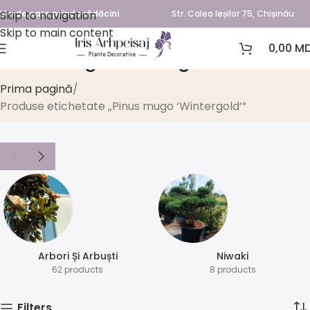
Skip to navigation
Verde care prinde rădăcini
Str. Calea Ieșilor 75, Chișinău
Skip to main content
0,00
MD
Pinus mugo ‘Wintergold’
Prima pagină
Produse etichetate „Pinus mugo ‘Wintergold’”
Arbori Și Arbuști
⁠Niwaki
62 products
8 products
Filters