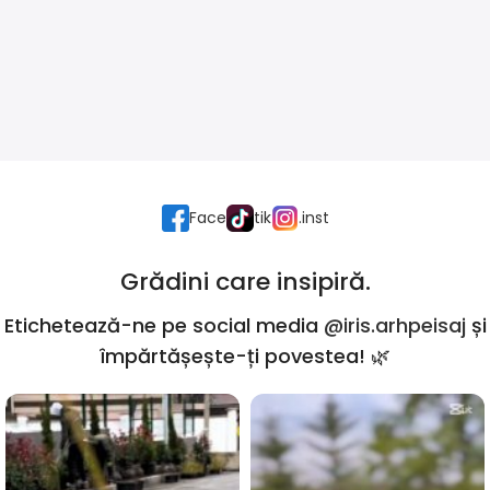
Face
tik
.inst
Grădini care insipiră.
Etichetează-ne pe social media
@iris.arhpeisaj
și
împărtășește-ți povestea! 🌿