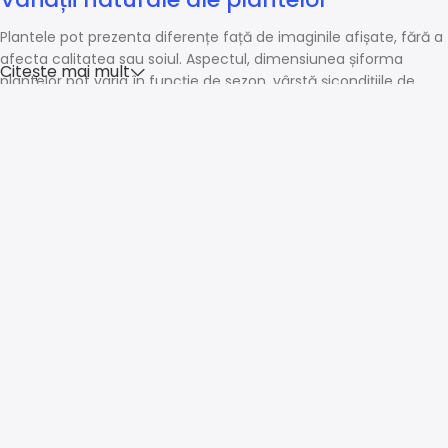
Plantele pot prezenta diferențe față de imaginile afișate, fără a
afecta calitatea sau soiul. Aspectul, dimensiunea șiforma
Citește mai mult
plantelor pot varia în funcție de sezon, vârstă șicondițiile de
creștere.