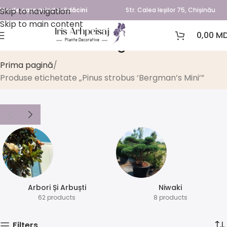
Skip to navigation
Verde care prinde rădăcini
Str. Calea Ieșilor 75, Chișinău
Skip to main content
0,00
MD
Pinus strobus ‘Bergman’s Mini’
Prima pagină
Produse etichetate „Pinus strobus ‘Bergman’s Mini’”
Arbori Și Arbuști
⁠Niwaki
62 products
8 products
Filters