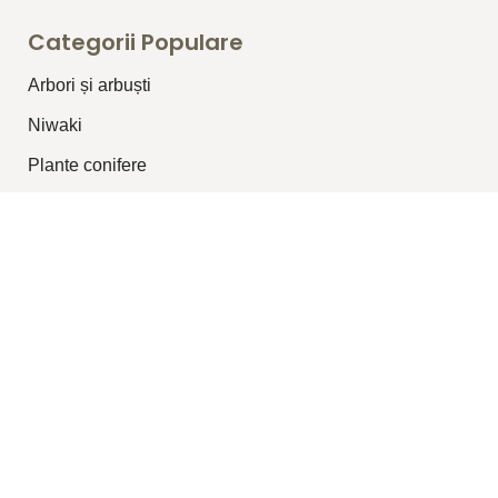
Categorii Populare
Arbori și arbuști
⁠Niwaki
Plante conifere
Plante pentru garduri vii
Plante topiar
Plante perene/graminee
Plante cățărătoare
Legături Utile
Despre Noi