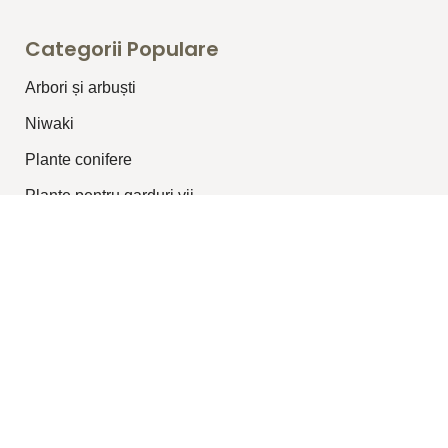
Categorii Populare
Arbori și arbuști
⁠Niwaki
Plante conifere
Plante pentru garduri vii
Plante topiar
Plante perene/graminee
Plante cățărătoare
Legături Utile
Despre Noi