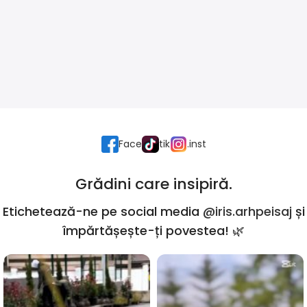
Face
tik
.inst
Grădini care insipiră.
Etichetează-ne pe social media
@iris.arhpeisaj
și
împărtășește-ți povestea! 🌿