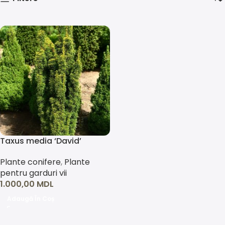
Taxus media ‘David’
Plante conifere
,
Plante
pentru garduri vii
1.000,00
MDL
Adaugă În Coș