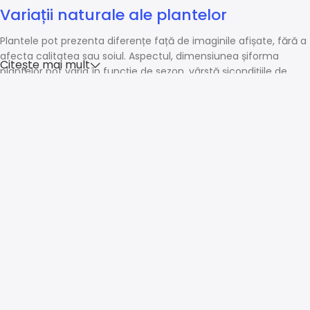
Variații naturale ale plantelor
Plantele pot prezenta diferențe față de imaginile afișate, fără a
afecta calitatea sau soiul. Aspectul, dimensiunea șiforma
Citește mai mult
plantelor pot varia în funcție de sezon, vârstă șicondițiile de
creștere.