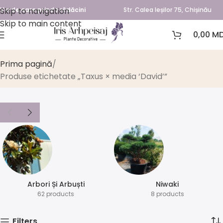
Skip to navigation
Verde care prinde rădăcini
Str. Calea Ieșilor 75, Chișinău
Skip to main content
0,00
MD
Taxus × media ‘David’
Prima pagină
Produse etichetate „Taxus × media ‘David’”
Arbori Și Arbuști
⁠Niwaki
62 products
8 products
Filters