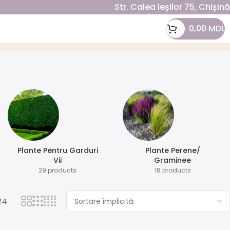
Str. Calea Ieșilor 75, Chișin
0,00
MDL
Plante Pentru Garduri
Plante Perene/
Vii
Graminee
29 products
18 products
24