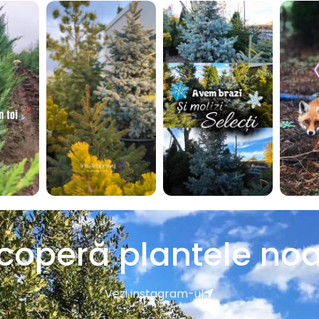
coperă plantele noa
Vezi instagram-ul