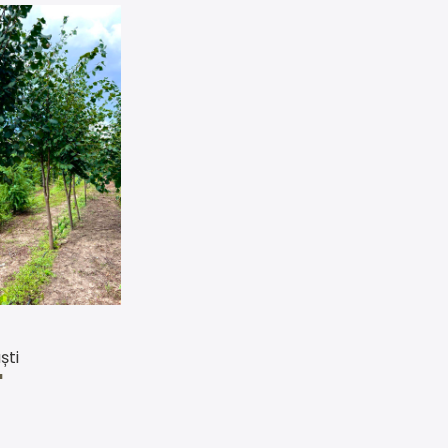
ști
L