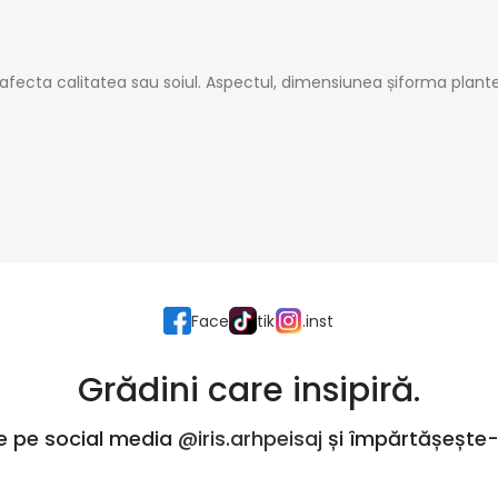
afecta calitatea sau soiul. Aspectul, dimensiunea șiforma plantelo
Face
tik
.inst
Grădini care insipiră.
e pe social media
@iris.arhpeisaj
și împărtășește-