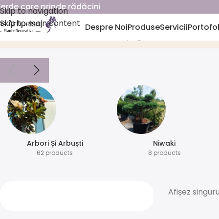
erde care prinde rădăcini
Skip to navigation
Skip to main content
Despre Noi
Produse
Servicii
Portofol
Tilia cordata
Prima pagină
Produse eticheta
Arbori Și Arbuști
⁠Niwaki
62 products
8 products
Afișez singuru