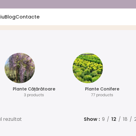
iu
Blog
Contacte
te „Tilia cordata”
Plante Cățărătoare
Plante Conifere
3 products
77 products
l rezultat
Show
9
12
18