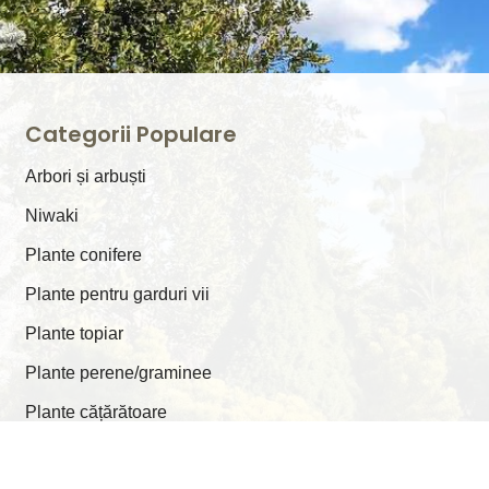
Categorii Populare
Arbori și arbuști
⁠Niwaki
Plante conifere
Plante pentru garduri vii
Plante topiar
Plante perene/graminee
Plante cățărătoare