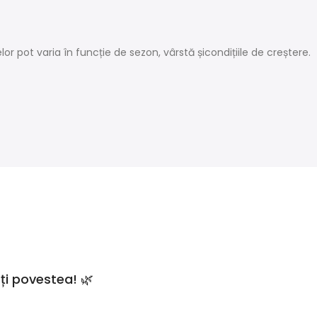
r pot varia în funcție de sezon, vârstă șicondițiile de creștere.
ți povestea! 🌿