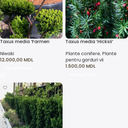
Taxus media ‘Farmen
Taxus media ‘Hicksii’
balls’
Plante conifere
,
Plante
⁠Niwaki
pentru garduri vii
12.000,00
MDL
1.500,00
MDL
Adaugă În Coș
Adaugă În Coș