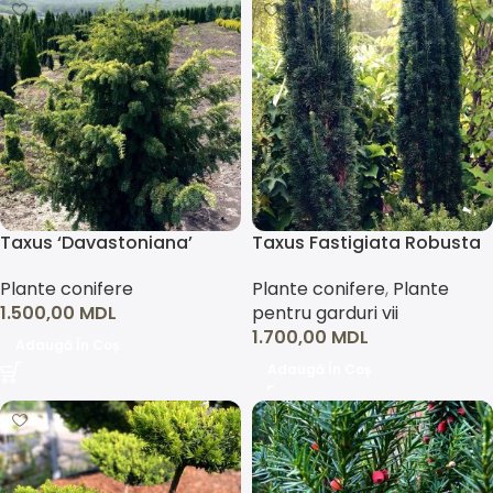
Taxus ‘Davastoniana’
Taxus Fastigiata Robusta
Plante conifere
Plante conifere
,
Plante
1.500,00
MDL
pentru garduri vii
1.700,00
MDL
Adaugă În Coș
Adaugă În Coș