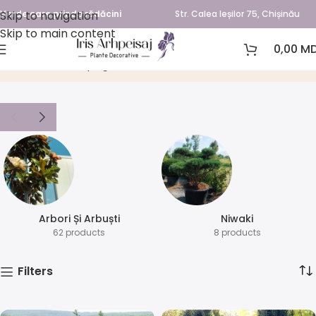
Skip to navigation
Verde care prinde rădăcini
Str. Calea Ieșilor 75, Chișinău
Skip to main content
0,00
MD
tisa
Prima pagină
Produse etichetate „tisa”
Arbori Și Arbuști
⁠Niwaki
62 products
8 products
Filters