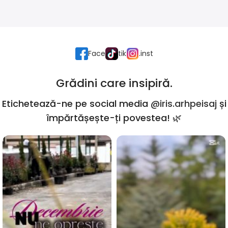
Face
tik
.inst
Grădini care insipiră.
Etichetează-ne pe social media
@iris.arhpeisaj
și
împărtășește-ți povestea! 🌿