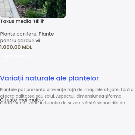
Taxus media ‘Hillii’
Plante conifere
,
Plante
pentru garduri vii
1.000,00
MDL
Adaugă În Coș
Variații naturale ale plantelor
Plantele pot prezenta diferențe față de imaginile afișate, fără a
afecta calitatea sau soiul. Aspectul, dimensiunea șiforma
Citește mai mult
plantelor pot varia în funcție de sezon, vârstă șicondițiile de
creștere.