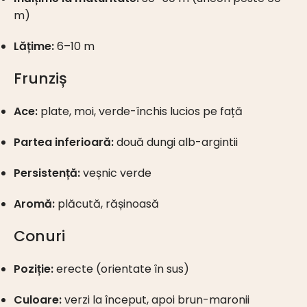
m)
Lățime:
6–10 m
Frunziș
Ace:
plate, moi, verde-închis lucios pe față
Partea inferioară:
două dungi alb-argintii
Persistență:
veșnic verde
Aromă:
plăcută, rășinoasă
Conuri
Poziție:
erecte (orientate în sus)
Culoare:
verzi la început, apoi brun-maronii