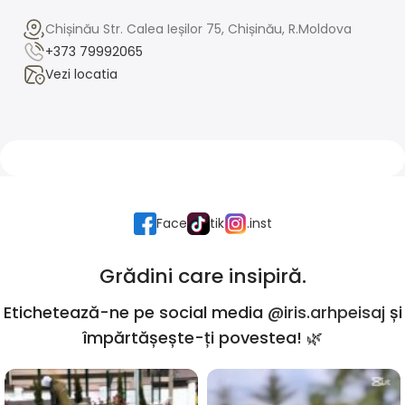
Chișinău Str. Calea Ieșilor 75, Chișinău, R.Moldova
+373 79992065
Vezi locatia
Face
tik
.inst
Grădini care insipiră.
Etichetează-ne pe social media
@iris.arhpeisaj
și
împărtășește-ți povestea! 🌿