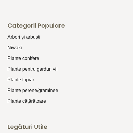
Categorii Populare
Arbori și arbuști
⁠Niwaki
Plante conifere
Plante pentru garduri vii
Plante topiar
Plante perene/graminee
Plante cățărătoare
Legături Utile