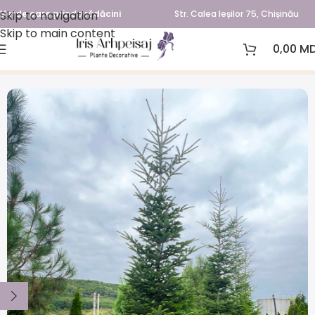
Skip to navigation
Verde care prinde rădăcini
Str. Calea Ieșilor 75, Chișinău
Skip to main content
0,00
MD
Prima pagină
Plante conifere