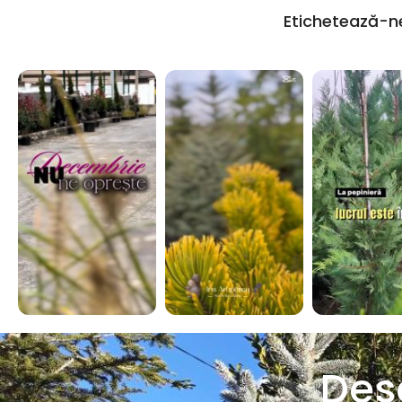
Etichetează-n
Des