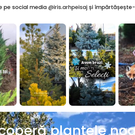
e pe social media
@iris.arhpeisaj
și împărtășește-
coperă plantele noa