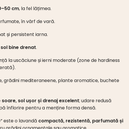
0–50 cm
, la fel lățimea.
rfumate, în vârf de vară.
t și persistent iarna.
i
sol bine drenat
.
ță la uscăciune și ierni moderate (zone de hardiness
erată).
e, grădini mediteraneene, plante aromatice, buchete
e
soare, sol ușor și drenaj excelent
; udare redusă
upă înflorire pentru a menține forma densă.
e” este o lavandă
compactă, rezistentă, parfumată și
tru grădini ornamentale sau aromatice.