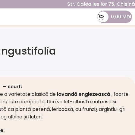
Str. Calea Ieșilor 75, Chișin
0,00
MDL
ngustifolia
 — scurt:
e o varietate clasică de
lavandă englezească
, foarte
tru tufe compacte, flori violet-albastre intense și
ă ca plantă perenă, ierboasă, cu frunziș argintiu-gri
ag albine și fluturi.
e: