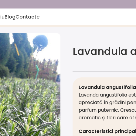
iu
Blog
Contacte
stifolia
Lavandula a
Lavandula angustifolia
Lavanda angustifolia est
apreciată în grădini pen
parfum puternic. Crescut
aromatic și flori care atr
Caracteristici principal