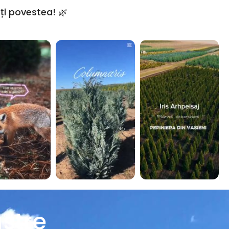
ți povestea! 🌿
stre