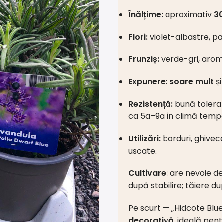
Înălțime:
aproximativ
3
Flori:
violet-albastre, pa
Frunziș:
verde-gri, aroma
Expunere:
soare mult
ș
Rezistență:
bună toleran
ca 5a–9a în climă temp
Utilizări:
borduri, ghivec
uscate.
Cultivare:
are nevoie d
după stabilire; tăiere d
Pe scurt — „Hidcote Blu
decorativă
, ideală pen