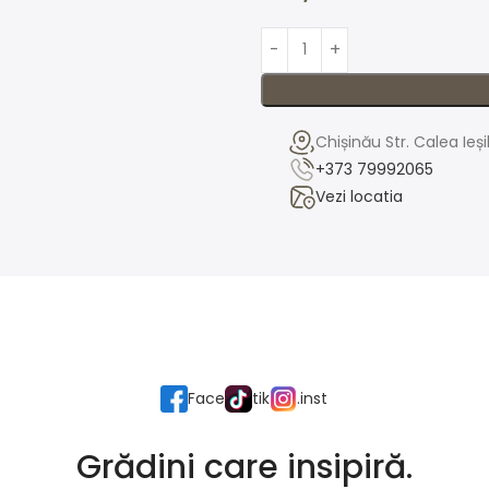
Chișinău Str. Calea Ieș
+373 79992065
Vezi locatia
Face
tik
.inst
Grădini care insipiră.