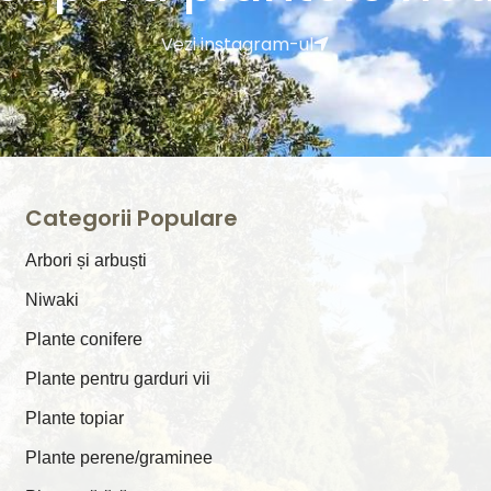
Vezi instagram-ul
Categorii Populare
Arbori și arbuști
⁠Niwaki
Plante conifere
Plante pentru garduri vii
Plante topiar
Plante perene/graminee