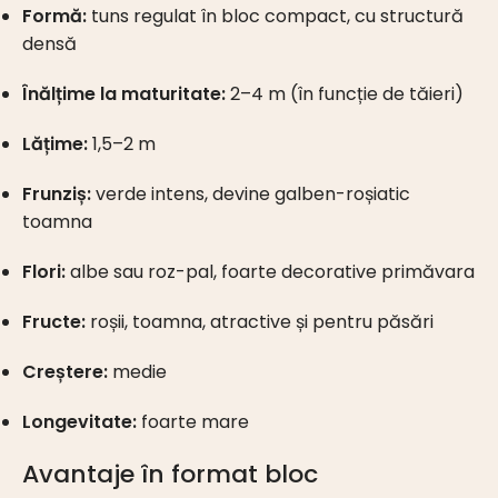
Formă:
tuns regulat în bloc compact, cu structură
densă
Înălțime la maturitate:
2–4 m (în funcție de tăieri)
Lățime:
1,5–2 m
Frunziș:
verde intens, devine galben-roșiatic
toamna
Flori:
albe sau roz-pal, foarte decorative primăvara
Fructe:
roșii, toamna, atractive și pentru păsări
Creștere:
medie
Longevitate:
foarte mare
Avantaje în format bloc