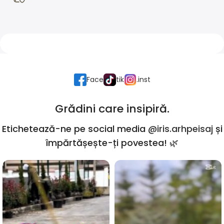
Face
tik
.inst
Grădini care insipiră.
Etichetează-ne pe social media
@iris.arhpeisaj
și
împărtășește-ți povestea! 🌿