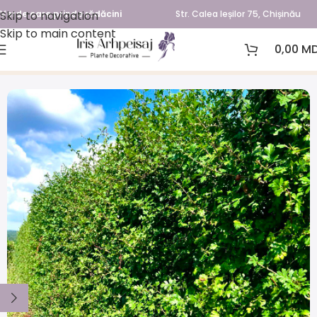
Skip to navigation
Verde care prinde rădăcini
Str. Calea Ieșilor 75, Chișinău
Skip to main content
0,00
MD
Prima pagină
Arbori și arbuști