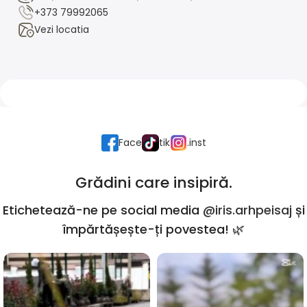
+373 79992065
Vezi locatia
Face
tik
.inst
Grădini care insipiră.
Etichetează-ne pe social media
@iris.arhpeisaj
și
împărtășește-ți povestea! 🌿