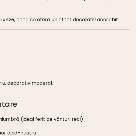
frunze
, ceea ce oferă un efect decorativ deosebit.
iu, decorativ moderat
ntare
miumbră (ideal ferit de vânturi reci)
 ușor acid–neutru