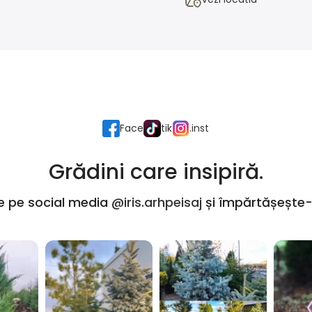
Face
tik
.inst
Grădini care insipiră.
e pe social media
@iris.arhpeisaj
și împărtășește-