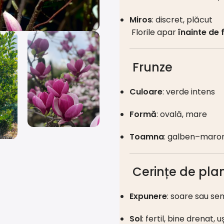
Miros
: discret, plăcut
Florile apar
înainte de 
Frunze
Culoare
: verde intens
Formă
: ovală, mare
Toamna
: galben–maron
Cerințe de pla
Expunere
: soare sau se
Sol
: fertil, bine drenat,