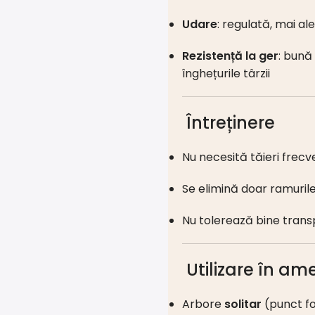
Udare
: regulată, mai ale
Rezistență la ger
: bună 
înghețurile târzii
Întreținere
Nu necesită tăieri frec
Se elimină doar ramuril
Nu tolerează bine trans
Utilizare în am
Arbore
solitar
(punct fo