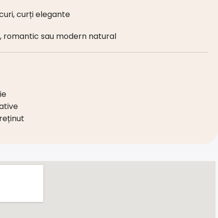
curi, curți elegante
sic, romantic sau modern natural
ie
ative
reținut