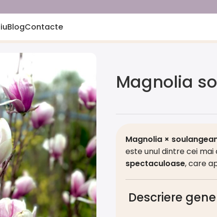
iu
Blog
Contacte
Magnolia s
Magnolia × soulangea
este unul dintre cei mai
spectaculoase
, care a
Descriere gene