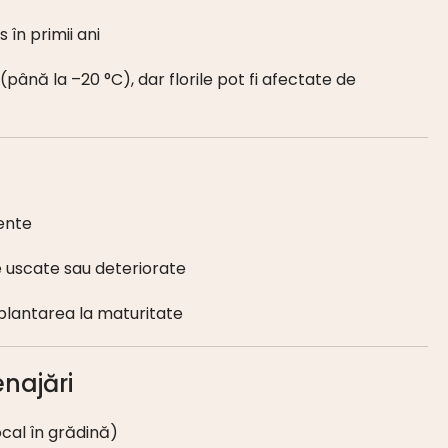
s în primii ani
(până la –20 °C), dar florile pot fi afectate de
vente
e uscate sau deteriorate
plantarea la maturitate
enajări
cal în grădină)