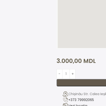
3.000,00
MDL
Chișinău Str. Calea Ieș
+373 79992065
Vezi locatia