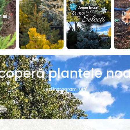
coperă plantele noa
Vezi instagram-ul