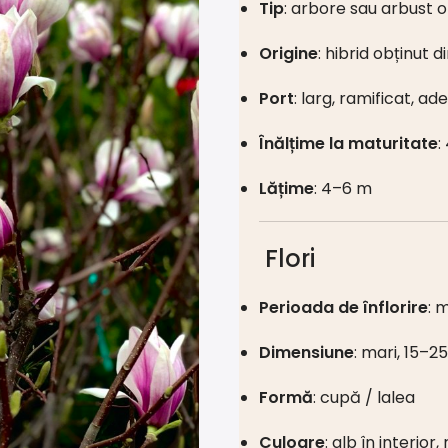
Tip
: arbore sau arbust
Origine
: hibrid obținut d
Port
: larg, ramificat, 
Înălțime la maturitate
:
Lățime
: 4–6 m
Flori
Perioada de înflorire
: 
Dimensiune
: mari, 15–2
Formă
: cupă / lalea
Culoare
: alb în interior