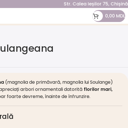
Str. Calea Ieșilor 75, Chișin
0,00
MDL
oulangeana
na
(magnolia de primăvară, magnolia lui Soulange)
 apreciați arbori ornamentali datorită
florilor mari,
par foarte devreme, înainte de înfrunzire.
rală