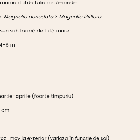
 ornamental de talie mică–medie
in
Magnolia denudata
×
Magnolia liliiflora
adesea sub formă de tufă mare
 4–8 m
martie–aprilie (foarte timpuriu)
5 cm
, roz–mov la exterior (variază în funcție de soi)