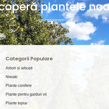
coperă plantele noa
Vezi instagram-ul
Categorii Populare
Arbori și arbuști
⁠Niwaki
Plante conifere
Plante pentru garduri vii
Plante topiar