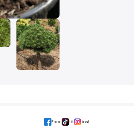
Face
tik
.inst