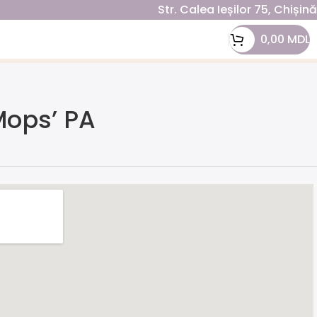
Str. Calea Ieșilor 75, Chișin
0,00
MDL
Mops’ PA