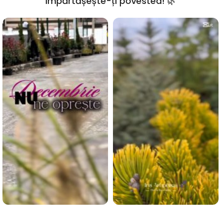
împărtășește-ți povestea! 🌿