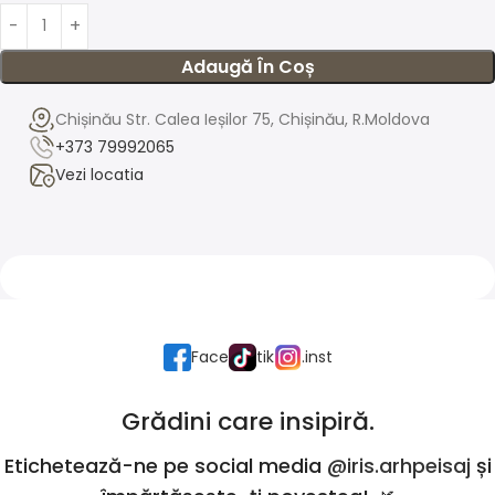
Adaugă În Coș
Chișinău Str. Calea Ieșilor 75, Chișinău, R.Moldova
+373 79992065
Vezi locatia
Face
tik
.inst
Grădini care insipiră.
Etichetează-ne pe social media
@iris.arhpeisaj
și