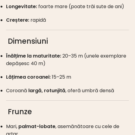
Longevitate:
foarte mare (poate trăi sute de ani)
Creștere:
rapidă
Dimensiuni
Înălțime la maturitate:
20–35 m (unele exemplare
depășesc 40 m)
Lățimea coroanei:
15–25 m
Coroană
largă, rotunjită
, oferă umbră densă
Frunze
Mari,
palmat-lobate
, asemănătoare cu cele de
arțar