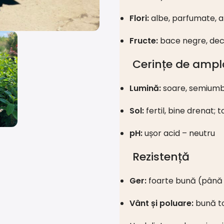
Flori:
albe, parfumate, a
Fructe:
bace negre, dec
Cerințe de ampl
Lumină:
soare, semiumb
Sol:
fertil, bine drenat; t
pH:
ușor acid – neutru
Rezistență
Ger:
foarte bună (până 
Vânt și poluare:
bună t