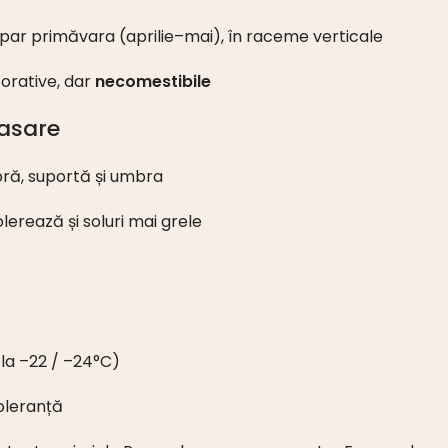
par primăvara (aprilie–mai), în raceme verticale
orative, dar
necomestibile
asare
ră, suportă și umbra
olerează și soluri mai grele
la –22 / –24°C)
oleranță