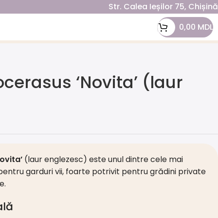
Str. Calea Ieșilor 75, Chișin
0,00
MDL
cerasus ‘Novita’ (laur
ovita’
(laur englezesc) este unul dintre cele mai
pentru garduri vii, foarte potrivit pentru grădini private
e.
ală