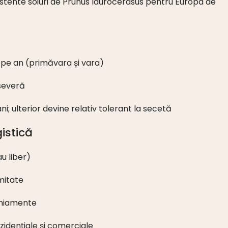
istente soiuri de Prunus laurocerasus pentru Europa de
i pe an (primăvara și vara)
severă
ani; ulterior devine relativ tolerant la secetă
gistică
u liber)
mitate
liniamente
zidențiale și comerciale