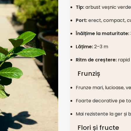
Tip:
arbust veșnic verde
Port:
erect, compact, c
Înălțime la maturitate:
Lățime:
2–3 m
Ritm de creștere:
rapid
Frunziș
Frunze mari, lucioase, v
Foarte decorative pe to
Mai rezistente la ger și b
Flori și fructe