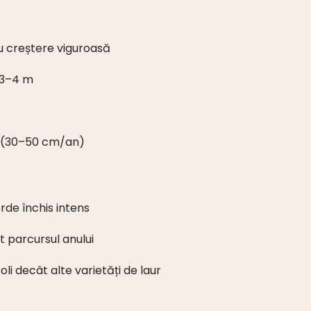
u creștere viguroasă
3–4 m
 (30–50 cm/an)
erde închis intens
t parcursul anului
oli decât alte varietăți de laur