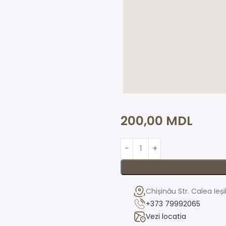
200,00
MDL
Chișinău Str. Calea Ieș
+373 79992065
Vezi locatia