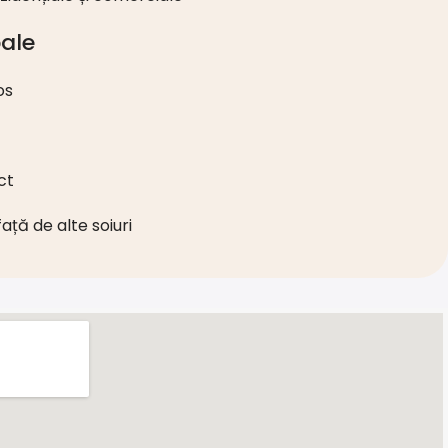
ale
os
ct
față de alte soiuri