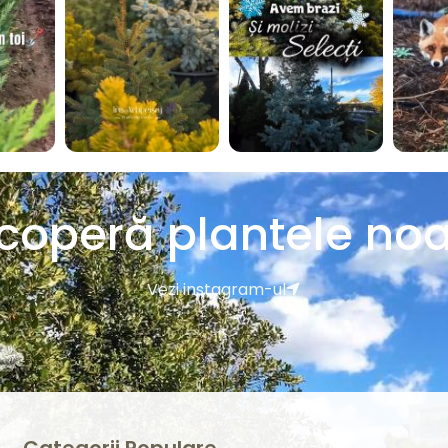
coperă plantele noa
Vezi instagram-ul