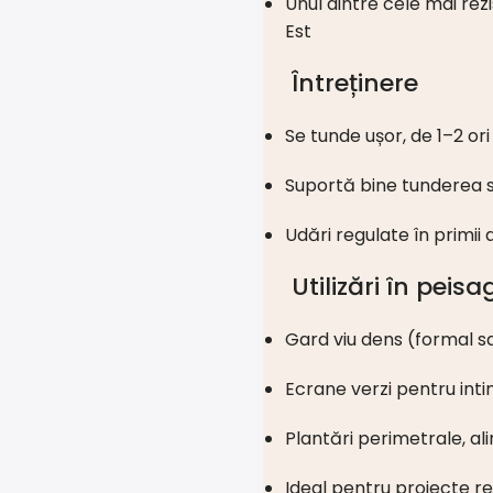
Unul dintre cele mai rez
Est
Întreținere
Se tunde ușor, de 1–2 or
Suportă bine tunderea 
Udări regulate în primii 
Utilizări în peisa
Gard viu dens (formal sa
Ecrane verzi pentru inti
Plantări perimetrale, a
Ideal pentru proiecte re