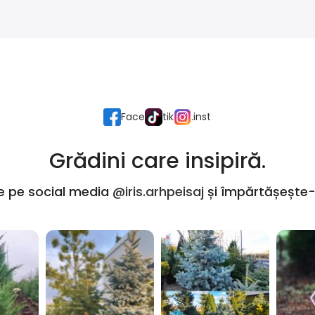
Face
tik
.inst
Grădini care insipiră.
e pe social media
@iris.arhpeisaj
și împărtășește-