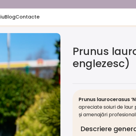
iu
Blog
Contacte
ita’ (laur englezesc)
Prunus lauro
englezesc)
Prunus laurocerasus ‘N
apreciate soiuri de laur 
și amenajări profesional
Descriere gener