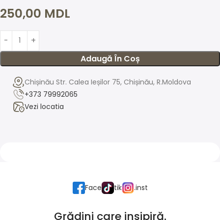
250,00
MDL
Adaugă În Coș
Chișinău Str. Calea Ieșilor 75, Chișinău, R.Moldova
+373 79992065
Vezi locatia
Face
tik
.inst
Grădini care insipiră.