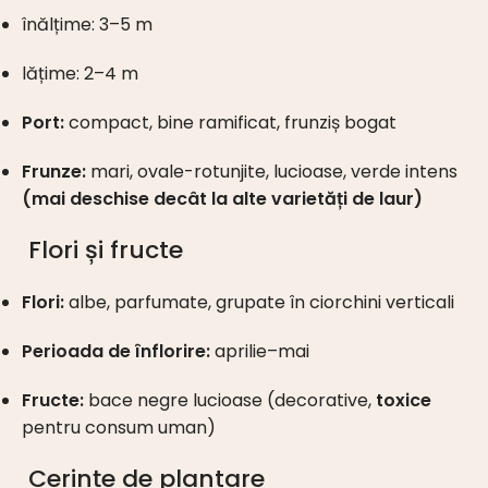
înălțime: 3–5 m
lățime: 2–4 m
Port:
compact, bine ramificat, frunziș bogat
Frunze:
mari, ovale-rotunjite, lucioase, verde intens
(mai deschise decât la alte varietăți de laur)
Flori și fructe
Flori:
albe, parfumate, grupate în ciorchini verticali
Perioada de înflorire:
aprilie–mai
Fructe:
bace negre lucioase (decorative,
toxice
pentru consum uman)
Cerințe de plantare