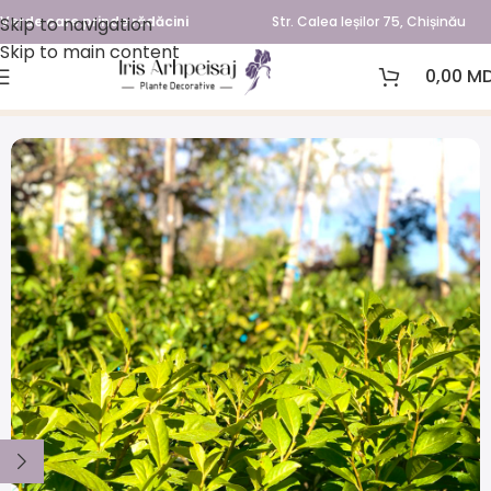
Skip to navigation
Verde care prinde rădăcini
Str. Calea Ieșilor 75, Chișinău
Skip to main content
0,00
MD
Prima pagină
Arbori și arbuști