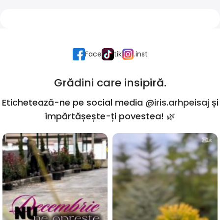
Face
tik
.inst
Grădini care insipiră.
Etichetează-ne pe social media
@iris.arhpeisaj
și
împărtășește-ți povestea! 🌿