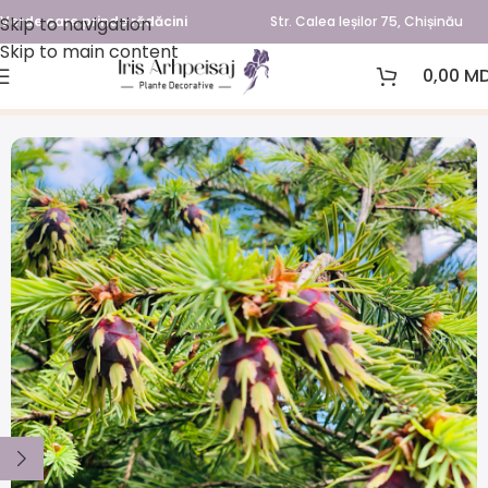
Skip to navigation
Verde care prinde rădăcini
Str. Calea Ieșilor 75, Chișinău
Skip to main content
0,00
MD
Prima pagină
Plante conifere