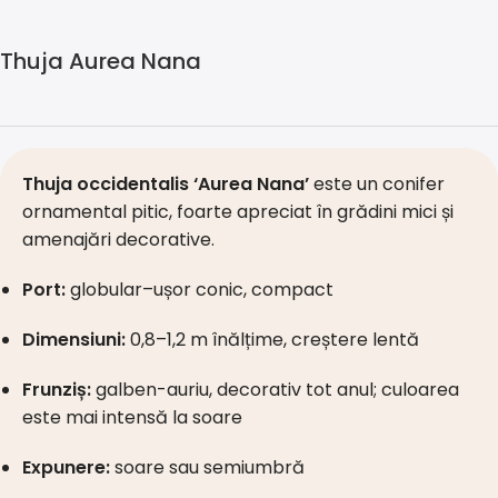
Thuja Aurea Nana
Thuja occidentalis ‘Aurea Nana’
este un conifer
ornamental pitic, foarte apreciat în grădini mici și
amenajări decorative.
Port:
globular–ușor conic, compact
Dimensiuni:
0,8–1,2 m înălțime, creștere lentă
Frunziș:
galben-auriu, decorativ tot anul; culoarea
este mai intensă la soare
Expunere:
soare sau semiumbră