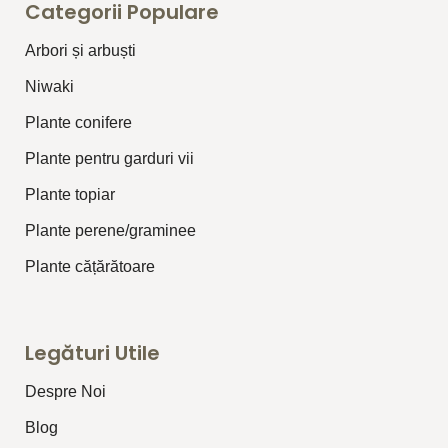
Categorii Populare
Arbori și arbuști
⁠Niwaki
Plante conifere
Plante pentru garduri vii
Plante topiar
Plante perene/graminee
Plante cățărătoare
Legături Utile
Despre Noi
Blog