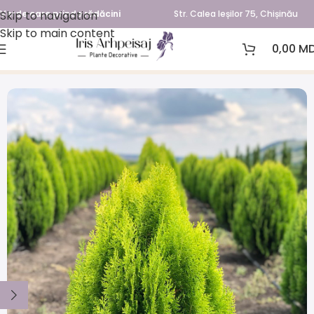
Skip to navigation
Verde care prinde rădăcini
Str. Calea Ieșilor 75, Chișinău
Skip to main content
0,00
MD
Prima pagină
Plante pentru garduri vii