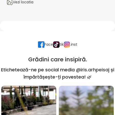
Vezi locatia
Face
tik
.inst
Grădini care insipiră.
Etichetează-ne pe social media
@iris.arhpeisaj
și
împărtășește-ți povestea! 🌿