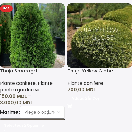
HOT
Thuja Smaragd
Thuja Yellow Globe
Plante conifere
,
Plante
Plante conifere
pentru garduri vii
700,00
MDL
150,00
MDL
–
Adaugă În Coș
3.000,00
MDL
Marime
Selectează Opțiunile