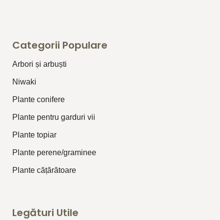
Categorii Populare
Arbori și arbuști
⁠Niwaki
Plante conifere
Plante pentru garduri vii
Plante topiar
Plante perene/graminee
Plante cățărătoare
Legături Utile