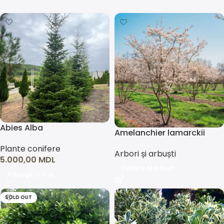
Abies Alba
Amelanchier lamarckii
Plante conifere
Arbori și arbuști
5.000,00
MDL
Citește Mai Mult
Adaugă În Coș
SOLD OUT