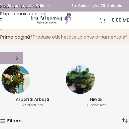
Skip to navigation
Verde care prinde rădăcini
Str. Calea Ieșilor 75, Chișinău
Skip to main content
0,00
MD
plante ornamentale
Prima pagină
Produse etichetate „plante ornamentale”
Arbori Și Arbuști
⁠Niwaki
62 products
8 products
Filters