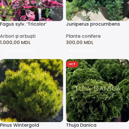
Fagus sylv. ‘Tricolor’
Juniperus procumbens
‘Nana’
Arbori și arbuști
Plante conifere
1.000,00
MDL
300,00
MDL
Citește Mai Mult
Adaugă În Coș
HOT
Pinus Wintergold
Thuja Danica