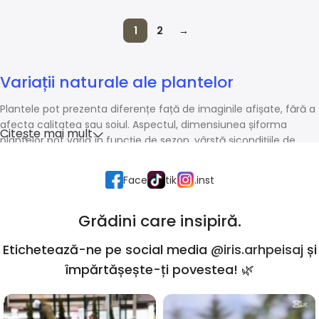
1
2
→
Variații naturale ale plantelor
Plantele pot prezenta diferențe față de imaginile afișate, fără a
afecta calitatea sau soiul. Aspectul, dimensiunea șiforma
Citește mai mult
plantelor pot varia în funcție de sezon, vârstă șicondițiile de
creștere.
Face
tik
.inst
Grădini care insipiră.
Etichetează-ne pe social media
@iris.arhpeisaj
și
împărtășește-ți povestea! 🌿