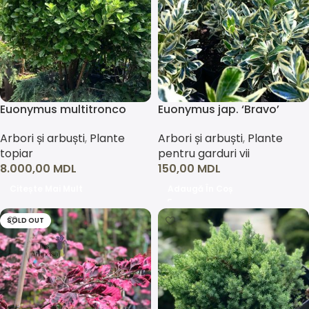
Euonymus multitronco
Euonymus jap. ‘Bravo’
Arbori și arbuști
,
Plante
Arbori și arbuști
,
Plante
topiar
pentru garduri vii
8.000,00
MDL
150,00
MDL
Citește Mai Mult
Adaugă În Coș
SOLD OUT