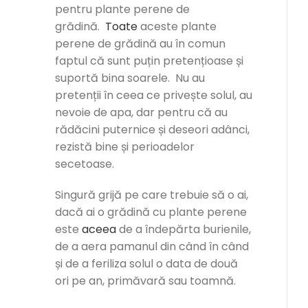
pentru plante perene de
grădină.
Toate
aceste plante
perene de grădină au în comun
faptul că sunt puțin pretențioase și
suportă bina soarele. Nu au
pretenții în ceea ce privește solul, au
nevoie de apa, dar pentru că au
rădăcini puternice și deseori adânci,
rezistă bine și perioadelor
secetoase.
Singură grijă pe care trebuie să o ai,
dacă ai o grădină cu plante perene
este
aceea
de a îndepărta burienile,
de a aera pamanul din când în când
și de a feriliza solul o data de două
ori pe an, primăvară sau toamnă.