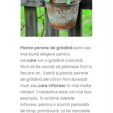
Plante perene de grădină
sunt cea
mai bună alegere pentru
cei
care
vor o grădină colorată,
fără să fie nevoiți să planteze flori în
fiecare an. Există și plante perene
de grădină ale căror flori durează
mult sau
care
î
nfloresc
în mai multe
rânduri. Trandafirul este cel mai bun
exemplu. În schimb lalelele
înfloresc pentru o scurtă perioadă
de timp, primăvară. La fel narcisele