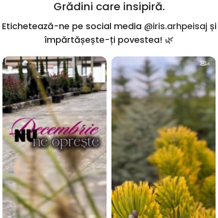
Grădini care insipiră.
Etichetează-ne pe social media
@iris.arhpeisaj
și
împărtășește-ți povestea! 🌿