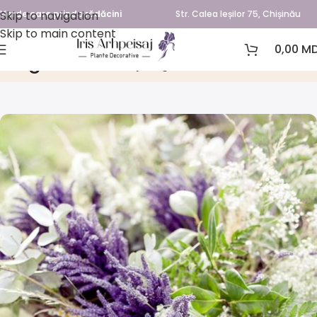
Skip to navigation
Verde care prinde rădăcini
Str. Calea Ieșilor 75, Chișinău
Skip to main content
0,00
MD
Blog
Home
Amenajare grădini