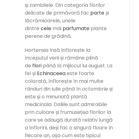
și zambilele. Din categoria florilor
delicate de primăvară fac
parte
și
lăcrămioarele, unele
dintre
cele
mai
parfumate
plante
perene de grădină.
Hortensia însă înflorește la
începutul verii și rămâne plină
de
flori
până la mijlocul lui august. La
fel și
Echinaceea
este foarte
colorată, înflorește în mai multe
rânduri din iulie până în octombrie și
este și o minunată plantă
medicinala. Daliile sunt admirabile
prin culoare și frumusețea florilor la
care se adaugă durată relativ lungă
a înfloririi, deși fac o singură floare în
fiecare an, așa cum este tipicul