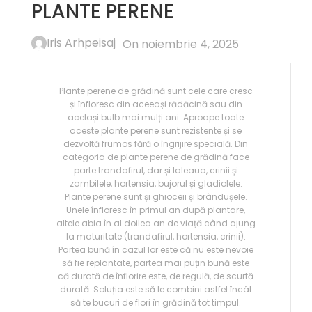
PLANTE PERENE
Iris Arhpeisaj
On noiembrie 4, 2025
Plante perene de grădină sunt cele care cresc
și înfloresc din aceeași rădăcină sau din
același bulb mai mulți ani. Aproape toate
aceste plante perene sunt rezistente și se
dezvoltă frumos fără o îngrijire specială. Din
categoria de plante perene de grădină face
parte trandafirul, dar și laleaua, crinii și
zambilele, hortensia, bujorul și gladiolele.
Plante perene sunt și ghioceii și brândușele.
Unele înfloresc în primul an după plantare,
altele abia în al doilea an de viață când ajung
la maturitate (trandafirul, hortensia, crinii).
Partea bună în cazul lor este că nu este nevoie
să fie replantate, partea mai puțin bună este
că durată de înflorire este, de regulă, de scurtă
durată. Soluția este să le combini astfel încât
să te bucuri de flori în grădină tot timpul.