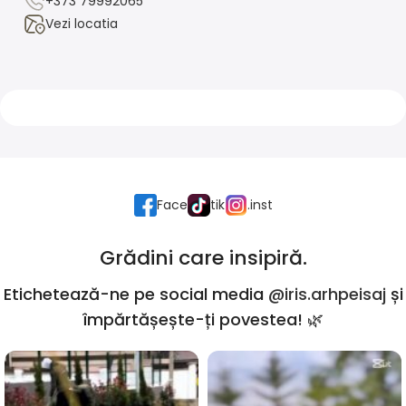
+373 79992065
Vezi locatia
Face
tik
.inst
Grădini care insipiră.
Etichetează-ne pe social media
@iris.arhpeisaj
și
împărtășește-ți povestea! 🌿