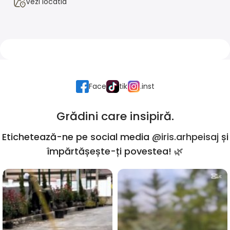
Vezi locatia
Face
tik
.inst
Grădini care insipiră.
Etichetează-ne pe social media
@iris.arhpeisaj
și
împărtășește-ți povestea! 🌿