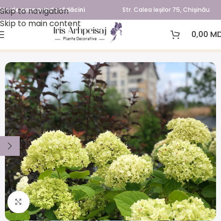
Skip to navigation
Verde care prinde rădăcini
Str. Calea Ieșilor 75, Chișinău
Skip to main content
0,00
MD
Prima pagină
Arbori și arbuști
Click to enlarge