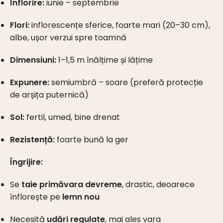
Înflorire:
iunie – septembrie
Flori:
inflorescențe sferice, foarte mari (20–30 cm),
albe, ușor verzui spre toamnă
Dimensiuni:
1–1,5 m înălțime și lățime
Expunere:
semiumbră – soare (preferă protecție
de arșița puternică)
Sol:
fertil, umed, bine drenat
Rezistență:
foarte bună la ger
Îngrijire:
Se
taie primăvara devreme
, drastic, deoarece
înflorește pe
lemn nou
Necesită
udări regulate
, mai ales vara