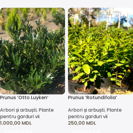
Prunus ‘Otto Luyken’
Prunus ‘Rotundifolia’
Arbori și arbuști
,
Plante
Arbori și arbuști
,
Plante
pentru garduri vii
pentru garduri vii
1.000,00
MDL
250,00
MDL
Adaugă În Coș
Adaugă În Coș