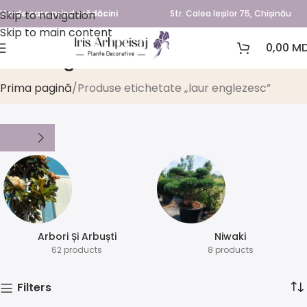
Skip to navigation
Verde care prinde rădăcini
Str. Calea Ieșilor 75, Chișinău
Skip to main content
0,00
MD
laur englezesc
Prima pagină
Produse etichetate „laur englezesc”
Arbori Și Arbuști
⁠Niwaki
62 products
8 products
Filters