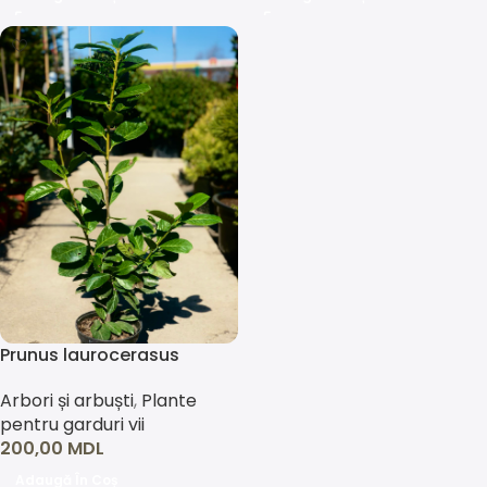
Prunus laurocerasus
‘Novita’ (laur englezesc)
Arbori și arbuști
,
Plante
pentru garduri vii
200,00
MDL
Adaugă În Coș