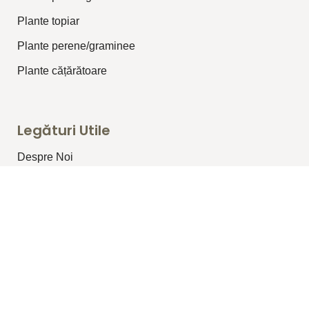
Plante topiar
Plante perene/graminee
Plante cățărătoare
Legături Utile
Despre Noi
Blog
Produse
Portofoliu
Copyright 2025 ©
S.R.L. IRIS-ARHPEISAJ
.
All right
reserved.