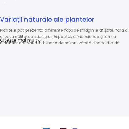
Variații naturale ale plantelor
Plantele pot prezenta diferențe față de imaginile afișate, fără a
afecta calitatea sau soiul. Aspectul, dimensiunea șiforma
Citește mai mult
plantelor pot varia în funcție de sezon, vârstă șicondițiile de
creștere.