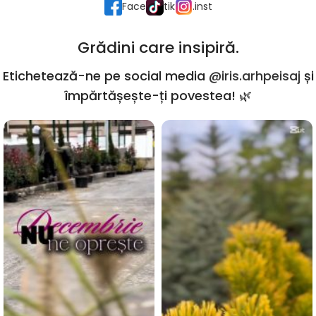
Face
tik
.inst
Grădini care insipiră.
Etichetează-ne pe social media
@iris.arhpeisaj
și
împărtășește-ți povestea! 🌿